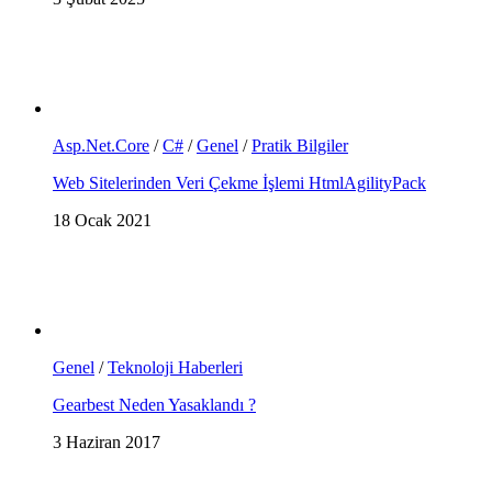
Asp.Net.Core
/
C#
/
Genel
/
Pratik Bilgiler
Web Sitelerinden Veri Çekme İşlemi HtmlAgilityPack
18 Ocak 2021
Genel
/
Teknoloji Haberleri
Gearbest Neden Yasaklandı ?
3 Haziran 2017