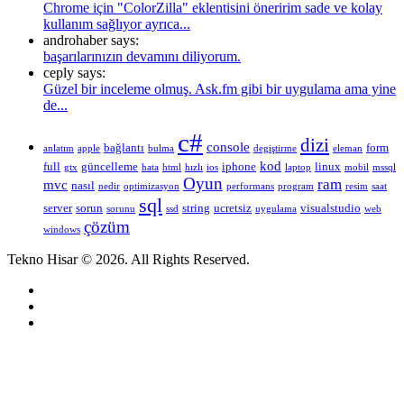
Chrome için "ColorZilla" eklentisini öneririm sade ve kolay
kullanım sağlıyor ayrıca...
androhaber says:
başarılarınızın devamını diliyorum.
ceply says:
Güzel bir inceleme olmuş. Ask.fm gibi bir uygulama ama yine
de...
c#
dizi
console
bağlantı
form
anlatım
apple
bulma
degiştirme
eleman
kod
full
güncelleme
iphone
linux
gtx
hata
html
hızlı
ios
laptop
mobil
mssql
Oyun
ram
mvc
nasıl
nedir
optimizasyon
performans
program
resim
saat
sql
server
sorun
string
ucretsiz
visualstudio
sorunu
ssd
uygulama
web
çözüm
windows
Tekno Hisar © 2026. All Rights Reserved.