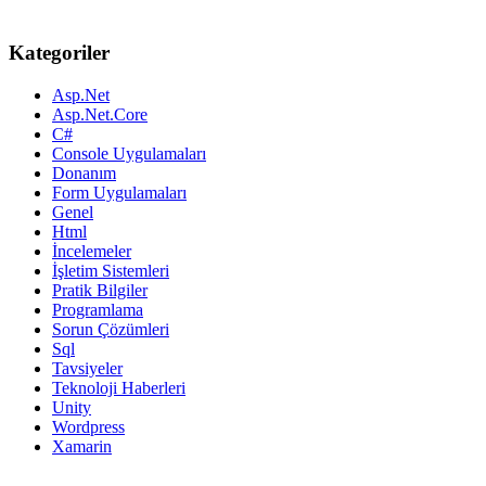
Kategoriler
Asp.Net
Asp.Net.Core
C#
Console Uygulamaları
Donanım
Form Uygulamaları
Genel
Html
İncelemeler
İşletim Sistemleri
Pratik Bilgiler
Programlama
Sorun Çözümleri
Sql
Tavsiyeler
Teknoloji Haberleri
Unity
Wordpress
Xamarin