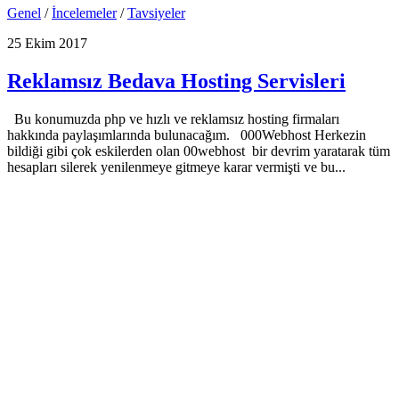
Genel
/
İncelemeler
/
Tavsiyeler
25 Ekim 2017
Reklamsız Bedava Hosting Servisleri
Bu konumuzda php ve hızlı ve reklamsız hosting firmaları
hakkında paylaşımlarında bulunacağım. 000Webhost Herkezin
bildiği gibi çok eskilerden olan 00webhost bir devrim yaratarak tüm
hesapları silerek yenilenmeye gitmeye karar vermişti ve bu...