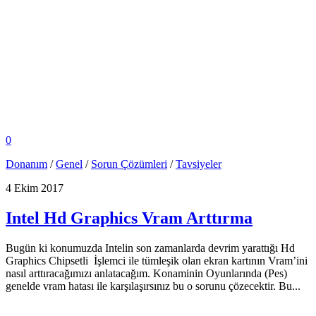
0
Donanım
/
Genel
/
Sorun Çözümleri
/
Tavsiyeler
4 Ekim 2017
Intel Hd Graphics Vram Arttırma
Bugün ki konumuzda Intelin son zamanlarda devrim yarattığı Hd
Graphics Chipsetli İşlemci ile tümleşik olan ekran kartının Vram’ini
nasıl arttıracağımızı anlatacağım. Konaminin Oyunlarında (Pes)
genelde vram hatası ile karşılaşırsınız bu o sorunu çözecektir. Bu...