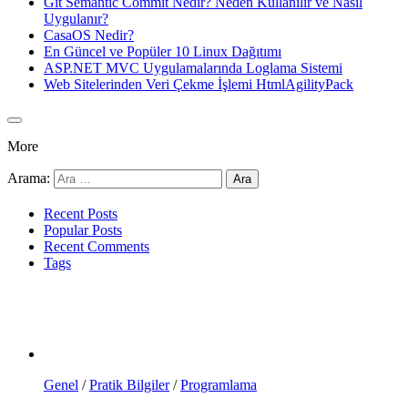
Git Semantic Commit Nedir? Neden Kullanılır ve Nasıl
Uygulanır?
CasaOS Nedir?
En Güncel ve Popüler 10 Linux Dağıtımı
ASP.NET MVC Uygulamalarında Loglama Sistemi
Web Sitelerinden Veri Çekme İşlemi HtmlAgilityPack
More
Arama:
Recent Posts
Popular Posts
Recent Comments
Tags
Genel
/
Pratik Bilgiler
/
Programlama