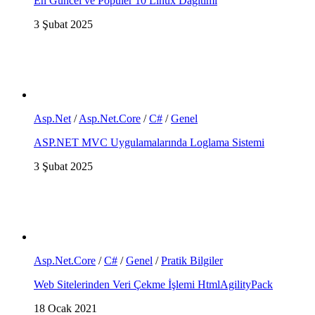
En Güncel ve Popüler 10 Linux Dağıtımı
3 Şubat 2025
Asp.Net
/
Asp.Net.Core
/
C#
/
Genel
ASP.NET MVC Uygulamalarında Loglama Sistemi
3 Şubat 2025
Asp.Net.Core
/
C#
/
Genel
/
Pratik Bilgiler
Web Sitelerinden Veri Çekme İşlemi HtmlAgilityPack
18 Ocak 2021