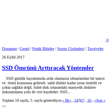
0
Donanım
/
Genel
/
Pratik Bilgiler
/
Sorun Çözümleri
/
Tavsiyeler
26 Eylül 2017
SSD Ömrünü Arttıracak Yöntemler
SSD günlük hayatımızda artık olamazsa olmazlardan bir tanesi
ve ömrü konusuna gelirsek sabit diskler kadar uzun ömürlü ve
çokta sağlıklı değil. Sabit disk ortasındaki manyetik disklere
mıknatıslama yolu ile veri kaydeder. SSD...
Toplam 10 sayfa, 5. sayfa gösteriliyor.
« İlk
«
...
3
4
5
6
7
...
10
...
»
Son »