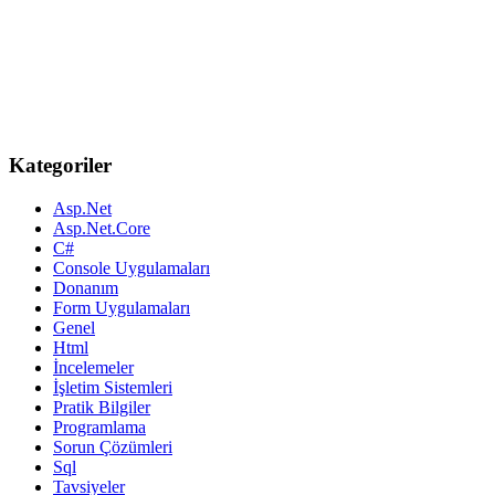
Kategoriler
Asp.Net
Asp.Net.Core
C#
Console Uygulamaları
Donanım
Form Uygulamaları
Genel
Html
İncelemeler
İşletim Sistemleri
Pratik Bilgiler
Programlama
Sorun Çözümleri
Sql
Tavsiyeler