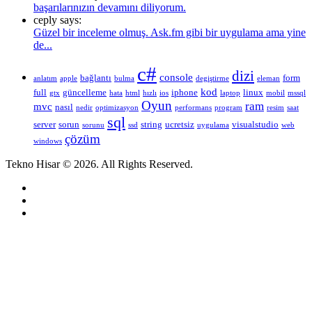
başarılarınızın devamını diliyorum.
ceply says:
Güzel bir inceleme olmuş. Ask.fm gibi bir uygulama ama yine
de...
c#
dizi
console
bağlantı
form
anlatım
apple
bulma
degiştirme
eleman
kod
full
güncelleme
iphone
linux
gtx
hata
html
hızlı
ios
laptop
mobil
mssql
Oyun
ram
mvc
nasıl
nedir
optimizasyon
performans
program
resim
saat
sql
server
sorun
string
ucretsiz
visualstudio
sorunu
ssd
uygulama
web
çözüm
windows
Tekno Hisar © 2026. All Rights Reserved.