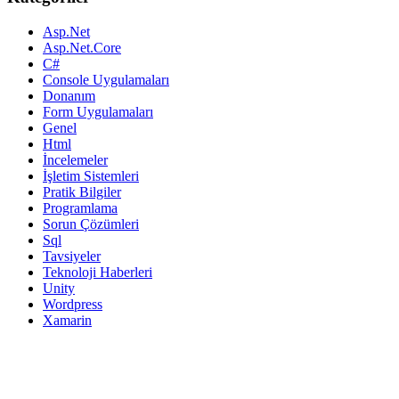
Asp.Net
Asp.Net.Core
C#
Console Uygulamaları
Donanım
Form Uygulamaları
Genel
Html
İncelemeler
İşletim Sistemleri
Pratik Bilgiler
Programlama
Sorun Çözümleri
Sql
Tavsiyeler
Teknoloji Haberleri
Unity
Wordpress
Xamarin