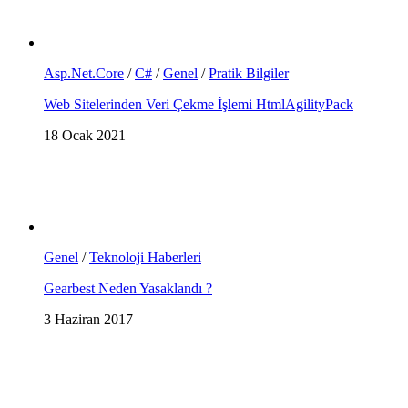
Asp.Net.Core
/
C#
/
Genel
/
Pratik Bilgiler
Web Sitelerinden Veri Çekme İşlemi HtmlAgilityPack
18 Ocak 2021
Genel
/
Teknoloji Haberleri
Gearbest Neden Yasaklandı ?
3 Haziran 2017