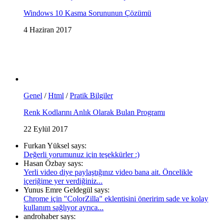
Windows 10 Kasma Sorununun Çözümü
4 Haziran 2017
Genel
/
Html
/
Pratik Bilgiler
Renk Kodlarını Anlık Olarak Bulan Programı
22 Eylül 2017
Furkan Yüksel says:
Değerli yorumunuz için teşekkürler :)
Hasan Özbay says:
Yerli video diye paylaştığınız video bana ait. Öncelikle
içeriğime yer verdiğiniz...
Yunus Emre Geldegül says:
Chrome için "ColorZilla" eklentisini öneririm sade ve kolay
kullanım sağlıyor ayrıca...
androhaber says: