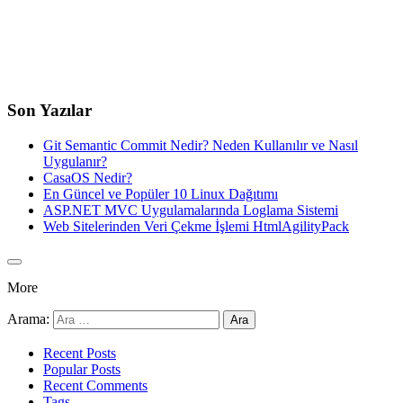
Son Yazılar
Git Semantic Commit Nedir? Neden Kullanılır ve Nasıl
Uygulanır?
CasaOS Nedir?
En Güncel ve Popüler 10 Linux Dağıtımı
ASP.NET MVC Uygulamalarında Loglama Sistemi
Web Sitelerinden Veri Çekme İşlemi HtmlAgilityPack
More
Arama:
Recent Posts
Popular Posts
Recent Comments
Tags