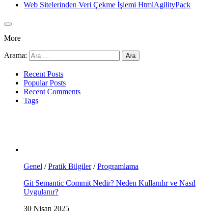
Web Sitelerinden Veri Çekme İşlemi HtmlAgilityPack
More
Arama:
Recent Posts
Popular Posts
Recent Comments
Tags
Genel
/
Pratik Bilgiler
/
Programlama
Git Semantic Commit Nedir? Neden Kullanılır ve Nasıl
Uygulanır?
30 Nisan 2025