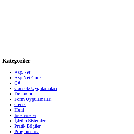
Kategoriler
Asp.Net
Asp.Net.Core
C#
Console Uygulamaları
Donanım
Form Uygulamaları
Genel
Html
İncelemeler
İşletim Sistemleri
Pratik Bilgiler
Programlama