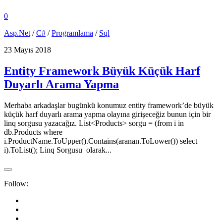
0
Asp.Net
/
C#
/
Programlama
/
Sql
23 Mayıs 2018
Entity Framework Büyük Küçük Harf
Duyarlı Arama Yapma
Merhaba arkadaşlar bugünkü konumuz entity framework’de büyük
küçük harf duyarlı arama yapma olayına girişeceğiz bunun için bir
linq sorgusu yazacağız. List<Products> sorgu = (from i in
db.Products where
i.ProductName.ToUpper().Contains(aranan.ToLower()) select
i).ToList(); Linq Sorgusu olarak...
Follow: