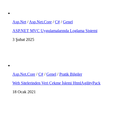
Asp.Net
/
Asp.Net.Core
/
C#
/
Genel
ASP.NET MVC Uygulamalarında Loglama Sistemi
3 Şubat 2025
Asp.Net.Core
/
C#
/
Genel
/
Pratik Bilgiler
Web Sitelerinden Veri Çekme İşlemi HtmlAgilityPack
18 Ocak 2021