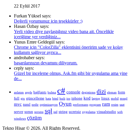
22 Eylül 2017
Furkan Yüksel says:
Değerli yorumunuz için teşekkürler :)
Hasan Özbay says:
Yerli video diye paylaştığınız video bana ait. Öncelikle
içeriğime yer verdiğiniz...
Yunus Emre Geldegül says:
Chrome için "ColorZilla" eklentisini öneririm sade ve kolay
kullanım sağlıyor ayrıca...
androhaber says:
başarılarınızın devamını diliyorum.
ceply says:
Güzel bir inceleme olmuş. Ask.fm gibi bir uygulama ama yine
de...
c#
dizi
console
bağlantı
form
anlatım
apple
bulma
degiştirme
eleman
kod
full
güncelleme
iphone
linux
gtx
hata
html
hızlı
ios
laptop
mobil
mssql
Oyun
ram
mvc
nasıl
nedir
optimizasyon
performans
program
resim
saat
sql
server
sorun
string
ucretsiz
visualstudio
sorunu
ssd
uygulama
web
çözüm
windows
Tekno Hisar © 2026. All Rights Reserved.