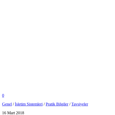
0
Genel
/
İşletim Sistemleri
/
Pratik Bilgiler
/
Tavsiyeler
16 Mart 2018