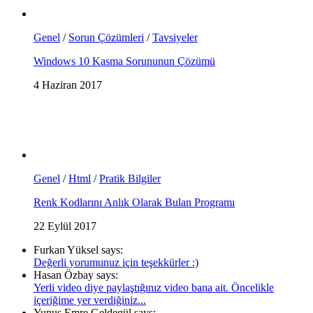
Genel
/
Sorun Çözümleri
/
Tavsiyeler
Windows 10 Kasma Sorununun Çözümü
4 Haziran 2017
Genel
/
Html
/
Pratik Bilgiler
Renk Kodlarını Anlık Olarak Bulan Programı
22 Eylül 2017
Furkan Yüksel says:
Değerli yorumunuz için teşekkürler :)
Hasan Özbay says:
Yerli video diye paylaştığınız video bana ait. Öncelikle
içeriğime yer verdiğiniz...
Yunus Emre Geldegül says: