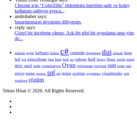
Chrome için "ColorZilla" eklentisini öneririm sade ve kolay
kullanım sağlıyor ayrıca...
androhaber says:
başarılarınızın devamını diliyorum.
ceply says:
Güzel bir inceleme olmuş. Ask.fm gibi bir uygulama ama yine
de...
c#
dizi
console
bağlantı
form
anlatım
apple
bulma
degiştirme
eleman
kod
full
güncelleme
iphone
linux
gtx
hata
html
hızlı
ios
laptop
mobil
mssql
Oyun
ram
mvc
nasıl
nedir
optimizasyon
performans
program
resim
saat
sql
server
sorun
string
ucretsiz
visualstudio
sorunu
ssd
uygulama
web
çözüm
windows
Tekno Hisar © 2026. All Rights Reserved.