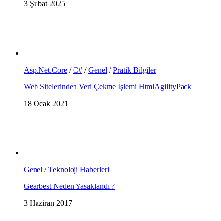
3 Şubat 2025
Asp.Net.Core
/
C#
/
Genel
/
Pratik Bilgiler
Web Sitelerinden Veri Çekme İşlemi HtmlAgilityPack
18 Ocak 2021
Genel
/
Teknoloji Haberleri
Gearbest Neden Yasaklandı ?
3 Haziran 2017