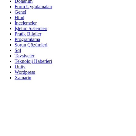
Donanım
Form Uygulamaları
Genel
Html
İncelemeler
İşletim Sistemleri
Pratik Bilgiler
Programlama
Sorun Çözümleri
Sql
Tavsiyeler
Teknoloji Haberleri
Unity
Wordpress
Xamarin