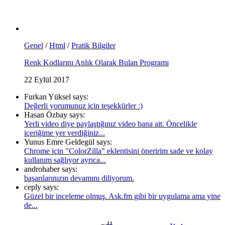
Genel
/
Html
/
Pratik Bilgiler
Renk Kodlarını Anlık Olarak Bulan Programı
22 Eylül 2017
Furkan Yüksel says:
Değerli yorumunuz için teşekkürler :)
Hasan Özbay says:
Yerli video diye paylaştığınız video bana ait. Öncelikle
içeriğime yer verdiğiniz...
Yunus Emre Geldegül says:
Chrome için "ColorZilla" eklentisini öneririm sade ve kolay
kullanım sağlıyor ayrıca...
androhaber says:
başarılarınızın devamını diliyorum.
ceply says:
Güzel bir inceleme olmuş. Ask.fm gibi bir uygulama ama yine
de...