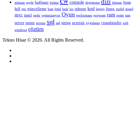
c#
dizi
console
bağlantı
form
anlatım
apple
bulma
degiştirme
eleman
kod
full
güncelleme
iphone
linux
gtx
hata
html
hızlı
ios
laptop
mobil
mssql
Oyun
ram
mvc
nasıl
nedir
optimizasyon
performans
program
resim
saat
sql
server
sorun
string
ucretsiz
visualstudio
sorunu
ssd
uygulama
web
çözüm
windows
Tekno Hisar © 2026. All Rights Reserved.