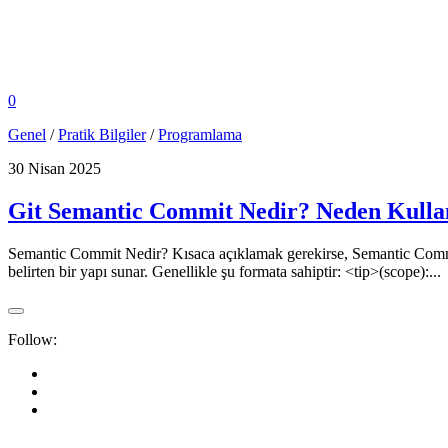
0
Genel
/
Pratik Bilgiler
/
Programlama
30 Nisan 2025
Git Semantic Commit Nedir? Neden Kullanı
Semantic Commit Nedir? Kısaca açıklamak gerekirse, Semantic Commit; 
belirten bir yapı sunar. Genellikle şu formata sahiptir: <tip>(scope):...
Follow: