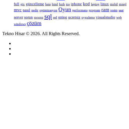
kod
full
güncelleme
iphone
linux
gtx
hata
html
hızlı
ios
laptop
mobil
mssql
Oyun
ram
mvc
nasıl
nedir
optimizasyon
performans
program
resim
saat
sql
server
sorun
string
ucretsiz
visualstudio
sorunu
ssd
uygulama
web
çözüm
windows
Tekno Hisar © 2026. All Rights Reserved.