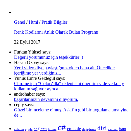
Genel
/
Html
/
Pratik Bilgiler
Renk Kodlarını Anlık Olarak Bulan Programı
22 Eylül 2017
Furkan Yüksel says:
Değerli yorumunuz için teşekkürler :)
Hasan Özbay says:
Yerli video diye paylaştığınız video bana ait. Öncelikle
içeriğime yer verdiğiniz...
Yunus Emre Geldegül says:
Chrome için "ColorZilla" eklentisini öneririm sade ve kolay
kullanım sağlıyor ayrıca...
androhaber says:
başarılarınızın devamını diliyorum.
ceply says:
Güzel bir inceleme olmuş. Ask.fm gibi bir uygulama ama yine
de...
c#
dizi
console
bağlantı
form
anlatım
apple
bulma
degiştirme
eleman