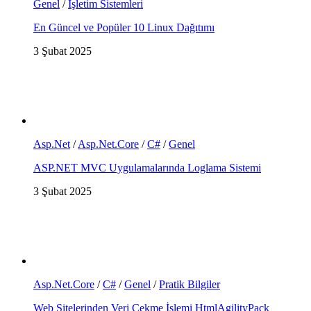
Genel
/
İşletim Sistemleri
En Güncel ve Popüler 10 Linux Dağıtımı
3 Şubat 2025
Asp.Net
/
Asp.Net.Core
/
C#
/
Genel
ASP.NET MVC Uygulamalarında Loglama Sistemi
3 Şubat 2025
Asp.Net.Core
/
C#
/
Genel
/
Pratik Bilgiler
Web Sitelerinden Veri Çekme İşlemi HtmlAgilityPack