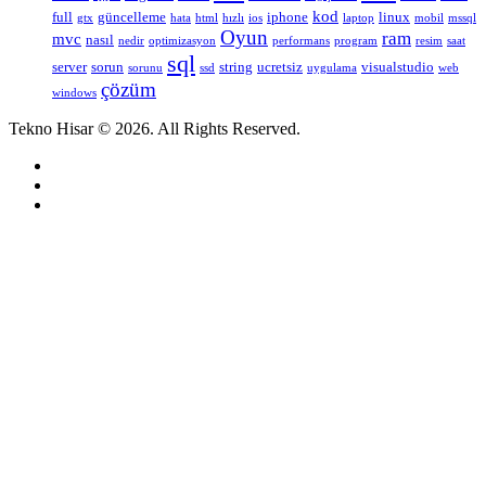
kod
full
güncelleme
iphone
linux
gtx
hata
html
hızlı
ios
laptop
mobil
mssql
Oyun
ram
mvc
nasıl
nedir
optimizasyon
performans
program
resim
saat
sql
server
sorun
string
ucretsiz
visualstudio
sorunu
ssd
uygulama
web
çözüm
windows
Tekno Hisar © 2026. All Rights Reserved.