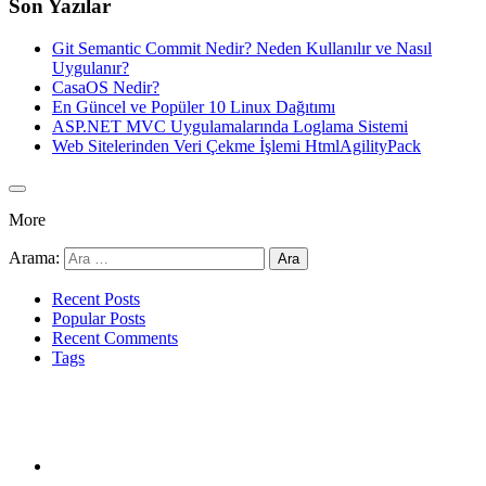
Son Yazılar
Git Semantic Commit Nedir? Neden Kullanılır ve Nasıl
Uygulanır?
CasaOS Nedir?
En Güncel ve Popüler 10 Linux Dağıtımı
ASP.NET MVC Uygulamalarında Loglama Sistemi
Web Sitelerinden Veri Çekme İşlemi HtmlAgilityPack
More
Arama:
Recent Posts
Popular Posts
Recent Comments
Tags