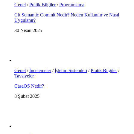
Genel
/
Pratik Bilgiler
/
Programlama
Git Semantic Commit Nedir? Neden Kullanılır ve Nasıl
Uygulanır?
30 Nisan 2025
Genel
/
İncelemeler
/
İşletim Sistemleri
/
Pratik Bilgiler
/
Tavsiyeler
CasaOS Nedir?
8 Şubat 2025