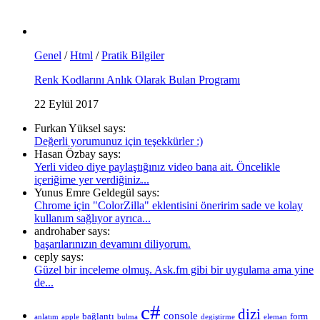
Genel
/
Html
/
Pratik Bilgiler
Renk Kodlarını Anlık Olarak Bulan Programı
22 Eylül 2017
Furkan Yüksel says:
Değerli yorumunuz için teşekkürler :)
Hasan Özbay says:
Yerli video diye paylaştığınız video bana ait. Öncelikle
içeriğime yer verdiğiniz...
Yunus Emre Geldegül says:
Chrome için "ColorZilla" eklentisini öneririm sade ve kolay
kullanım sağlıyor ayrıca...
androhaber says:
başarılarınızın devamını diliyorum.
ceply says:
Güzel bir inceleme olmuş. Ask.fm gibi bir uygulama ama yine
de...
c#
dizi
console
bağlantı
form
anlatım
apple
bulma
degiştirme
eleman