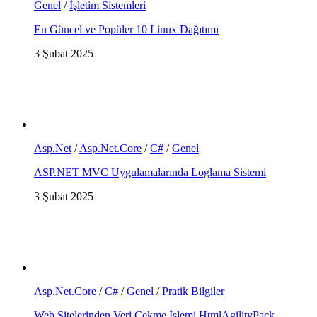
Genel
/
İşletim Sistemleri
En Güncel ve Popüler 10 Linux Dağıtımı
3 Şubat 2025
Asp.Net
/
Asp.Net.Core
/
C#
/
Genel
ASP.NET MVC Uygulamalarında Loglama Sistemi
3 Şubat 2025
Asp.Net.Core
/
C#
/
Genel
/
Pratik Bilgiler
Web Sitelerinden Veri Çekme İşlemi HtmlAgilityPack