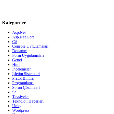
Kategoriler
Asp.Net
Asp.Net.Core
C#
Console Uygulamaları
Donanım
Form Uygulamaları
Genel
Html
İncelemeler
İşletim Sistemleri
Pratik Bilgiler
Programlama
Sorun Çözümleri
Sql
Tavsiyeler
Teknoloji Haberleri
Unity
Wordpress