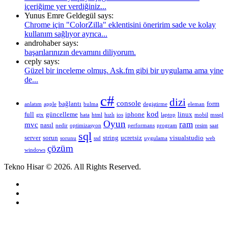
içeriğime yer verdiğiniz...
Yunus Emre Geldegül says:
Chrome için "ColorZilla" eklentisini öneririm sade ve kolay
kullanım sağlıyor ayrıca...
androhaber says:
başarılarınızın devamını diliyorum.
ceply says:
Güzel bir inceleme olmuş. Ask.fm gibi bir uygulama ama yine
de...
c#
dizi
console
bağlantı
form
anlatım
apple
bulma
degiştirme
eleman
kod
full
güncelleme
iphone
linux
gtx
hata
html
hızlı
ios
laptop
mobil
mssql
Oyun
ram
mvc
nasıl
nedir
optimizasyon
performans
program
resim
saat
sql
server
sorun
string
ucretsiz
visualstudio
sorunu
ssd
uygulama
web
çözüm
windows
Tekno Hisar © 2026. All Rights Reserved.