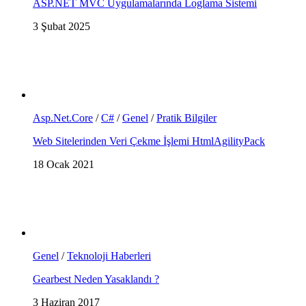
ASP.NET MVC Uygulamalarında Loglama Sistemi
3 Şubat 2025
Asp.Net.Core
/
C#
/
Genel
/
Pratik Bilgiler
Web Sitelerinden Veri Çekme İşlemi HtmlAgilityPack
18 Ocak 2021
Genel
/
Teknoloji Haberleri
Gearbest Neden Yasaklandı ?
3 Haziran 2017