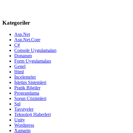
Kategoriler
Asp.Net
Asp.Net.Core
C#
Console Uygulamaları
Donanım
Form Uygulamaları
Genel
Html
İncelemeler
İşletim Sistemleri
Pratik Bilgiler
Programlama
Sorun Çözümleri
Sql
Tavsiyeler
Teknoloji Haberleri
Unity
Wordpress
Xamarin