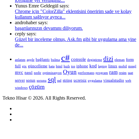
içeriğime yer verdiğiniz...
Yunus Emre Geldegül says:
Chrome için "ColorZilla" eklentisini öneririm sade ve kolay
kullanım sağlıyor ayrıca...
androhaber says:
başarılarınızın devamını diliyorum.
ceply says:
Güzel bir inceleme olmuş. Ask.fm gibi bir uygulama ama yine
de...
c#
dizi
console
bağlantı
form
anlatım
apple
bulma
degiştirme
eleman
kod
full
güncelleme
iphone
linux
gtx
hata
html
hızlı
ios
laptop
mobil
mssql
Oyun
ram
mvc
nasıl
nedir
optimizasyon
performans
program
resim
saat
sql
server
sorun
string
ucretsiz
visualstudio
sorunu
ssd
uygulama
web
çözüm
windows
Tekno Hisar © 2026. All Rights Reserved.