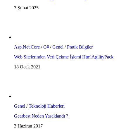
3 Şubat 2025
Asp.Net.Core
/
C#
/
Genel
/
Pratik Bilgiler
Web Sitelerinden Veri Çekme İşlemi HtmlAgilityPack
18 Ocak 2021
Genel
/
Teknoloji Haberleri
Gearbest Neden Yasaklandı ?
3 Haziran 2017