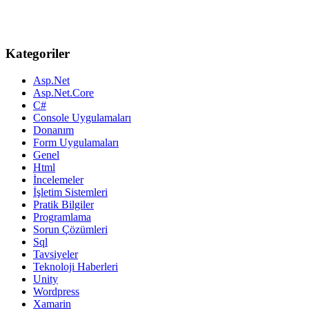
Kategoriler
Asp.Net
Asp.Net.Core
C#
Console Uygulamaları
Donanım
Form Uygulamaları
Genel
Html
İncelemeler
İşletim Sistemleri
Pratik Bilgiler
Programlama
Sorun Çözümleri
Sql
Tavsiyeler
Teknoloji Haberleri
Unity
Wordpress
Xamarin