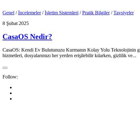
Genel
/
İncelemeler
/
İşletim Sistemleri
/
Pratik Bilgiler
/
Tavsiyeler
8 Şubat 2025
CasaOS Nedir?
CasaOS: Kendi Ev Bulutunuzu Kurmanın Kolay Yolu Teknolojinin gelişmes
hizmetleri, dosyalarımızı her yerden erişilebilir kılarken, gizlilik ve...
Follow: