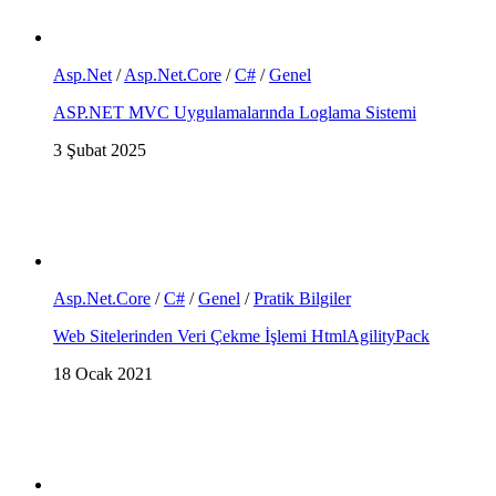
Asp.Net
/
Asp.Net.Core
/
C#
/
Genel
ASP.NET MVC Uygulamalarında Loglama Sistemi
3 Şubat 2025
Asp.Net.Core
/
C#
/
Genel
/
Pratik Bilgiler
Web Sitelerinden Veri Çekme İşlemi HtmlAgilityPack
18 Ocak 2021