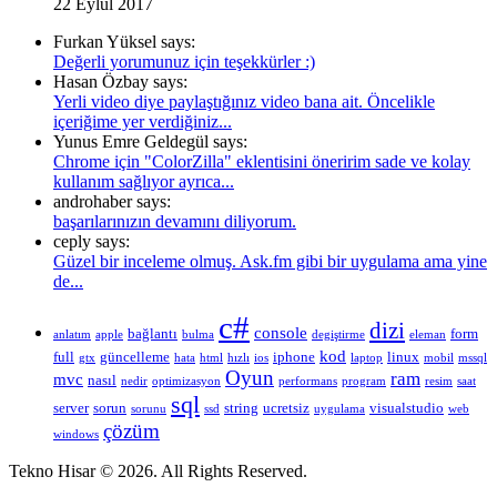
22 Eylül 2017
Furkan Yüksel says:
Değerli yorumunuz için teşekkürler :)
Hasan Özbay says:
Yerli video diye paylaştığınız video bana ait. Öncelikle
içeriğime yer verdiğiniz...
Yunus Emre Geldegül says:
Chrome için "ColorZilla" eklentisini öneririm sade ve kolay
kullanım sağlıyor ayrıca...
androhaber says:
başarılarınızın devamını diliyorum.
ceply says:
Güzel bir inceleme olmuş. Ask.fm gibi bir uygulama ama yine
de...
c#
dizi
console
bağlantı
form
anlatım
apple
bulma
degiştirme
eleman
kod
full
güncelleme
iphone
linux
gtx
hata
html
hızlı
ios
laptop
mobil
mssql
Oyun
ram
mvc
nasıl
nedir
optimizasyon
performans
program
resim
saat
sql
server
sorun
string
ucretsiz
visualstudio
sorunu
ssd
uygulama
web
çözüm
windows
Tekno Hisar © 2026. All Rights Reserved.