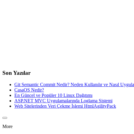
Son Yazılar
Git Semantic Commit Nedir? Neden Kullanılır ve Nasıl Uygula
CasaOS Nedir?
En Güncel ve Popüler 10 Linux Dağıtımı
ASP.NET MVC Uygulamalarında Loglama Sistemi
Web Sitelerinden Veri Çekme İşlemi HtmlAgilityPack
More