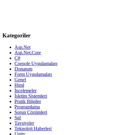
Kategoriler
Asp.Net
Asp.Net.Core
C#
Console Uygulamaları
Donanım
Form Uygulamaları
Genel
Html
İncelemeler
İşletim Sistemleri
Pratik Bilgiler
Programlama
Sorun Çözümleri
Sql
Tavsiyeler
Teknoloji Haberleri
Unity