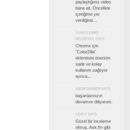
paylaştığınız video
bana ait. Öncelikle
içeriğime yer
verdiğiniz...
YUNUS EMRE
GELDEGÜL SAYS:
Chrome için
"ColorZilla"
eklentisini öneririm
sade ve kolay
kullanım sağlıyor
ayrıca...
ANDROHABER SAYS:
başarılarınızın
devamını diliyorum.
CEPLY SAYS:
Güzel bir inceleme
olmuş. Ask.fm gibi