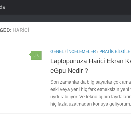
zda
GED:
HARICI
GENEL
/
İNCELEMELER
/
PRATIK BILGIL
0
Laptopunuza Harici Ekran Ka
eGpu Nedir ?
Son zamanlar da bilgisayarlar çok ama ç
eski veya yeni hiç fark etmeksizin yeni
uydurabiliyor. Ve teknolojinin faydaları
hiç fazla uzatmadan konuya geliyorum. 