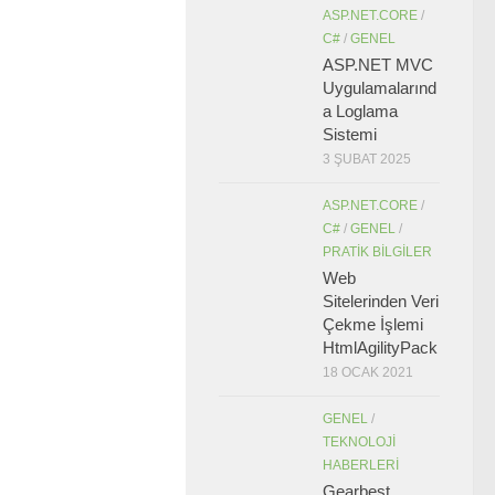
ASP.NET.CORE
/
C#
/
GENEL
ASP.NET MVC
Uygulamalarınd
a Loglama
Sistemi
3 ŞUBAT 2025
ASP.NET.CORE
/
C#
/
GENEL
/
PRATIK BILGILER
Web
Sitelerinden Veri
Çekme İşlemi
HtmlAgilityPack
18 OCAK 2021
GENEL
/
TEKNOLOJI
HABERLERI
Gearbest