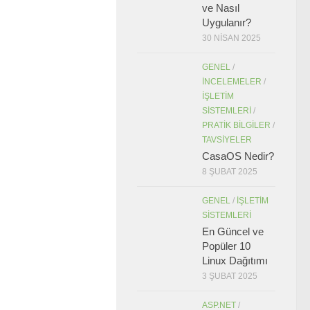
ve Nasıl
Uygulanır?
30 NISAN 2025
GENEL
/
İNCELEMELER
/
İŞLETIM
SISTEMLERI
/
PRATIK BILGILER
/
TAVSIYELER
CasaOS Nedir?
8 ŞUBAT 2025
GENEL
/
İŞLETIM
SISTEMLERI
En Güncel ve
Popüler 10
Linux Dağıtımı
3 ŞUBAT 2025
ASP.NET
/