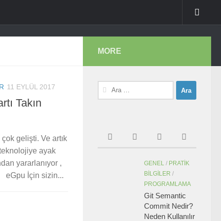
MORE
Arama:
ER
11 EYLÜL 2017
rtı Takın
ok gelişti. Ve artık
 teknolojiye ayak
ndan yararlanıyor ,
GENEL
/
PRATIK
BILGILER
/
eGpu İçin sizin...
PROGRAMLAMA
Git Semantic
Commit Nedir?
Neden Kullanılır