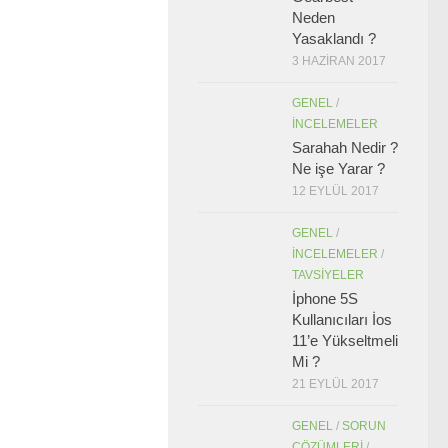
Neden
Yasaklandı ?
3 HAZIRAN 2017
GENEL
/
İNCELEMELER
Sarahah Nedir ?
Ne işe Yarar ?
12 EYLÜL 2017
GENEL
/
İNCELEMELER
/
TAVSIYELER
İphone 5S
Kullanıcıları İos
11’e Yükseltmeli
Mi ?
21 EYLÜL 2017
GENEL
/
SORUN
ÇÖZÜMLERI
/