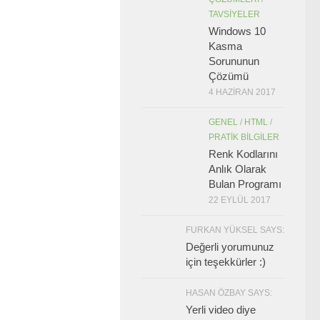
TAVSIYELER
Windows 10
Kasma
Sorununun
Çözümü
4 HAZIRAN 2017
GENEL
/
HTML
/
PRATIK BILGILER
Renk Kodlarını
Anlık Olarak
Bulan Programı
22 EYLÜL 2017
FURKAN YÜKSEL SAYS:
Değerli yorumunuz
için teşekkürler :)
HASAN ÖZBAY SAYS:
Yerli video diye