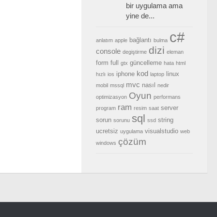
bir uygulama ama
yine de...
c#
bağlantı
anlatım
apple
bulma
dizi
console
degiştirme
eleman
form
full
güncelleme
gtx
hata
html
kod
iphone
linux
hızlı
ios
laptop
mvc
nasıl
mobil
mssql
nedir
Oyun
optimizasyon
performans
ram
server
program
resim
saat
sql
sorun
string
sorunu
ssd
ucretsiz
visualstudio
uygulama
web
çözüm
windows