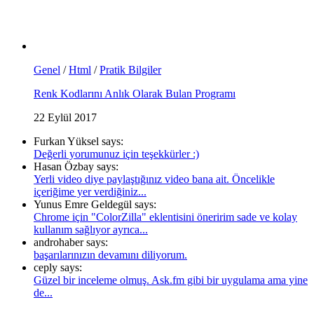
Genel
/
Html
/
Pratik Bilgiler
Renk Kodlarını Anlık Olarak Bulan Programı
22 Eylül 2017
Furkan Yüksel says:
Değerli yorumunuz için teşekkürler :)
Hasan Özbay says:
Yerli video diye paylaştığınız video bana ait. Öncelikle
içeriğime yer verdiğiniz...
Yunus Emre Geldegül says:
Chrome için "ColorZilla" eklentisini öneririm sade ve kolay
kullanım sağlıyor ayrıca...
androhaber says:
başarılarınızın devamını diliyorum.
ceply says:
Güzel bir inceleme olmuş. Ask.fm gibi bir uygulama ama yine
de...