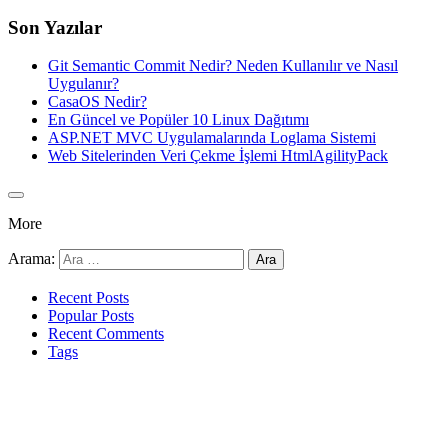
Son Yazılar
Git Semantic Commit Nedir? Neden Kullanılır ve Nasıl
Uygulanır?
CasaOS Nedir?
En Güncel ve Popüler 10 Linux Dağıtımı
ASP.NET MVC Uygulamalarında Loglama Sistemi
Web Sitelerinden Veri Çekme İşlemi HtmlAgilityPack
More
Arama:
Recent Posts
Popular Posts
Recent Comments
Tags