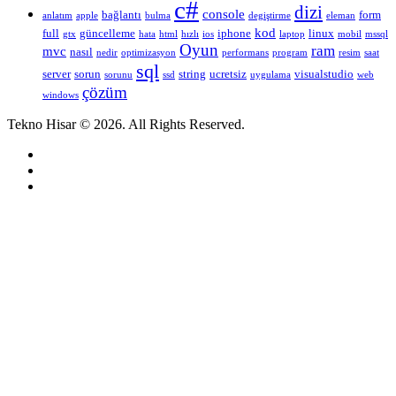
c#
dizi
console
bağlantı
form
anlatım
apple
bulma
degiştirme
eleman
kod
full
güncelleme
iphone
linux
gtx
hata
html
hızlı
ios
laptop
mobil
mssql
Oyun
ram
mvc
nasıl
nedir
optimizasyon
performans
program
resim
saat
sql
server
sorun
string
ucretsiz
visualstudio
sorunu
ssd
uygulama
web
çözüm
windows
Tekno Hisar © 2026. All Rights Reserved.