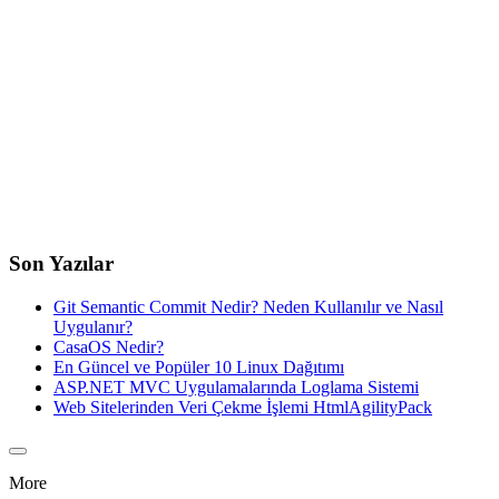
Son Yazılar
Git Semantic Commit Nedir? Neden Kullanılır ve Nasıl
Uygulanır?
CasaOS Nedir?
En Güncel ve Popüler 10 Linux Dağıtımı
ASP.NET MVC Uygulamalarında Loglama Sistemi
Web Sitelerinden Veri Çekme İşlemi HtmlAgilityPack
More