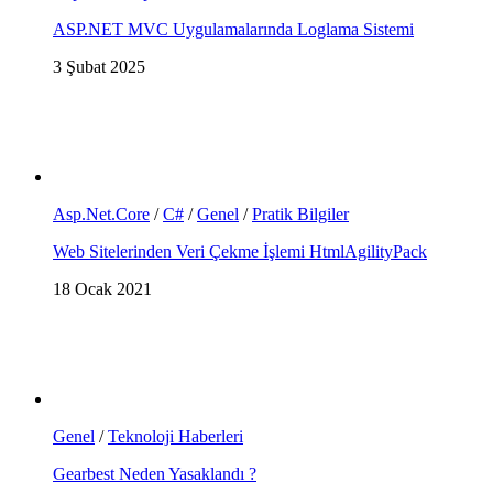
ASP.NET MVC Uygulamalarında Loglama Sistemi
3 Şubat 2025
Asp.Net.Core
/
C#
/
Genel
/
Pratik Bilgiler
Web Sitelerinden Veri Çekme İşlemi HtmlAgilityPack
18 Ocak 2021
Genel
/
Teknoloji Haberleri
Gearbest Neden Yasaklandı ?