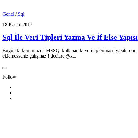
Genel
/
Sql
18 Kasım 2017
Sql İle Veri Tipleri Yazma Ve İf Else Yapısı
Bugün ki konumuzda MSSQl kullanarak veri tipleri nasıl yazılır onu gö
eklemezseniz çalışmaz!! declare @x...
Follow: