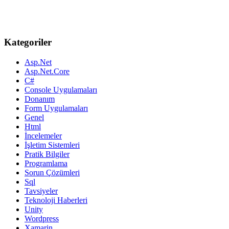
Kategoriler
Asp.Net
Asp.Net.Core
C#
Console Uygulamaları
Donanım
Form Uygulamaları
Genel
Html
İncelemeler
İşletim Sistemleri
Pratik Bilgiler
Programlama
Sorun Çözümleri
Sql
Tavsiyeler
Teknoloji Haberleri
Unity
Wordpress
Xamarin