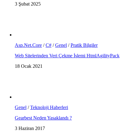
3 Şubat 2025
Asp.Net.Core
/
C#
/
Genel
/
Pratik Bilgiler
Web Sitelerinden Veri Çekme İşlemi HtmlAgilityPack
18 Ocak 2021
Genel
/
Teknoloji Haberleri
Gearbest Neden Yasaklandı ?
3 Haziran 2017