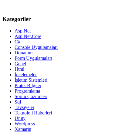
Kategoriler
Asp.Net
Asp.Net.Core
C#
Console Uygulamaları
Donanım
Form Uygulamaları
Genel
Html
İncelemeler
İşletim Sistemleri
Pratik Bilgiler
Programlama
Sorun Çözümleri
Sql
Tavsiyeler
Teknoloji Haberleri
Unity
Wordpress
Xamarin