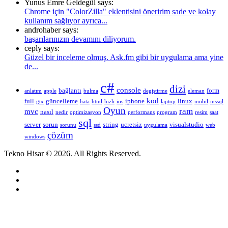
Yunus Emre Geldegül says:
Chrome için "ColorZilla" eklentisini öneririm sade ve kolay
kullanım sağlıyor ayrıca...
androhaber says:
başarılarınızın devamını diliyorum.
ceply says:
Güzel bir inceleme olmuş. Ask.fm gibi bir uygulama ama yine
de...
c#
dizi
console
bağlantı
form
anlatım
apple
bulma
degiştirme
eleman
kod
full
güncelleme
iphone
linux
gtx
hata
html
hızlı
ios
laptop
mobil
mssql
Oyun
ram
mvc
nasıl
nedir
optimizasyon
performans
program
resim
saat
sql
server
sorun
string
ucretsiz
visualstudio
sorunu
ssd
uygulama
web
çözüm
windows
Tekno Hisar © 2026. All Rights Reserved.