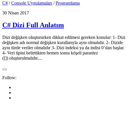
C#
/
Console Uygulamaları
/
Programlama
30 Nisan 2017
C# Dizi Full Anlatım
Dizi değişken oluştururken dikkat edilmesi gereken konular: 1- Dizi
değişken adı normal değişken kurallarıyla aynı olmalıdır. 2- Dizide
aynı türde veriler olmalıdır 3- Dizi indeksi ya da indisi 0’dan başlar.
4- Veri tipini belirttikten hemen sonra köşeli parantez
([]) oluşturulmalıdır....
Follow: