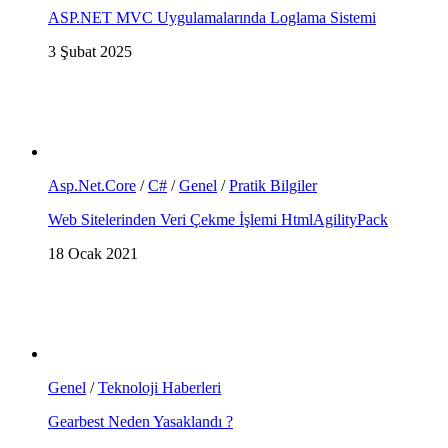
ASP.NET MVC Uygulamalarında Loglama Sistemi
3 Şubat 2025
Asp.Net.Core
/
C#
/
Genel
/
Pratik Bilgiler
Web Sitelerinden Veri Çekme İşlemi HtmlAgilityPack
18 Ocak 2021
Genel
/
Teknoloji Haberleri
Gearbest Neden Yasaklandı ?