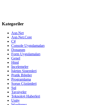
Kategoriler
Asp.Net
Asp.Net.Core
C#
Console Uygulamaları
Donanım
Form Uygulamaları
Genel
Html
İncelemeler
İşletim Sistemleri
Pratik Bilgiler
Programlama
Sorun Çözümleri
Sql
Tavsiyeler
Teknoloji Haberleri
Unity
Wordpress