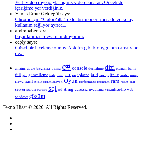
Yerli video diye paylaştığınız video bana ait. Öncelikle
içeriğime yer verdiğiniz...
Yunus Emre Geldegül says:
Chrome için "ColorZilla" eklentisini öneririm sade ve kolay
kullanım sağlıyor ayrıca...
androhaber says:
başarılarınızın devamını diliyorum.
ceply says:
Güzel bir inceleme olmuş. Ask.fm gibi bir uygulama ama yine
de...
c#
dizi
console
bağlantı
form
anlatım
apple
bulma
degiştirme
eleman
kod
full
güncelleme
iphone
linux
gtx
hata
html
hızlı
ios
laptop
mobil
mssql
Oyun
ram
mvc
nasıl
nedir
optimizasyon
performans
program
resim
saat
sql
server
sorun
string
ucretsiz
visualstudio
sorunu
ssd
uygulama
web
çözüm
windows
Tekno Hisar © 2026. All Rights Reserved.