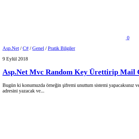
0
Asp.Net
/
C#
/
Genel
/
Pratik Bilgiler
9 Eylül 2018
Asp.Net Mvc Random Key Ürettirip Mail
Bugün ki konumuzda örneğin şifremi unuttum sistemi yapacaksınız ve b
adresini yazacak ve...