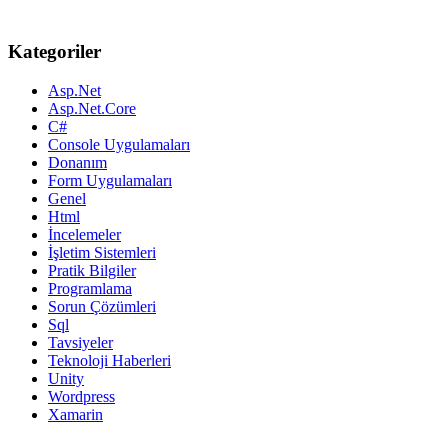
Kategoriler
Asp.Net
Asp.Net.Core
C#
Console Uygulamaları
Donanım
Form Uygulamaları
Genel
Html
İncelemeler
İşletim Sistemleri
Pratik Bilgiler
Programlama
Sorun Çözümleri
Sql
Tavsiyeler
Teknoloji Haberleri
Unity
Wordpress
Xamarin