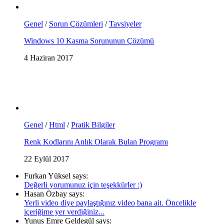
Genel
/
Sorun Çözümleri
/
Tavsiyeler
Windows 10 Kasma Sorununun Çözümü
4 Haziran 2017
Genel
/
Html
/
Pratik Bilgiler
Renk Kodlarını Anlık Olarak Bulan Programı
22 Eylül 2017
Furkan Yüksel says:
Değerli yorumunuz için teşekkürler :)
Hasan Özbay says:
Yerli video diye paylaştığınız video bana ait. Öncelikle
içeriğime yer verdiğiniz...
Yunus Emre Geldegül says: