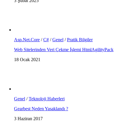
3 Şubat 2025
Asp.Net.Core
/
C#
/
Genel
/
Pratik Bilgiler
Web Sitelerinden Veri Çekme İşlemi HtmlAgilityPack
18 Ocak 2021
Genel
/
Teknoloji Haberleri
Gearbest Neden Yasaklandı ?
3 Haziran 2017