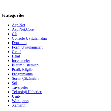
Kategoriler
Asp.Net
Asp.Net.Core
C#
Console Uygulamaları
Donanım
Form Uygulamaları
Genel
Html
İncelemeler
İşletim Sistemleri
Pratik Bilgiler
Programlama
Sorun Çözümleri
Sql
Tavsiyeler
Teknoloji Haberleri
Unity
Wordpress
Xamarin