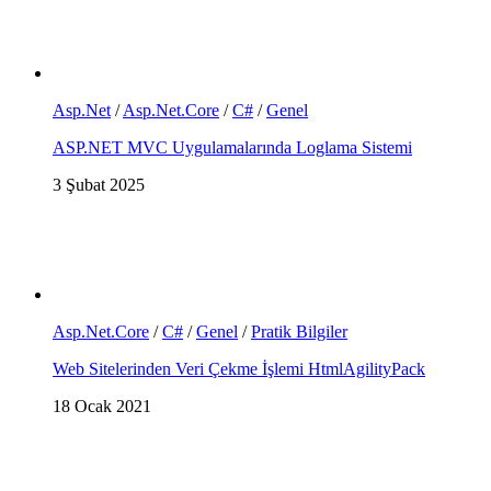
Asp.Net
/
Asp.Net.Core
/
C#
/
Genel
ASP.NET MVC Uygulamalarında Loglama Sistemi
3 Şubat 2025
Asp.Net.Core
/
C#
/
Genel
/
Pratik Bilgiler
Web Sitelerinden Veri Çekme İşlemi HtmlAgilityPack
18 Ocak 2021