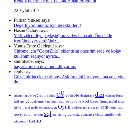
Renk Kodlarını Anlık Olarak Bulan Programı
22 Eylül 2017
Furkan Yüksel says:
Değerli yorumunuz için teşekkürler :)
Hasan Özbay says:
Yerli video diye paylaştığınız video bana ait. Öncelikle
içeriğime yer verdiğiniz...
Yunus Emre Geldegül says:
Chrome için "ColorZilla" eklentisini öneririm sade ve kolay
kullanım sağlıyor ayrıca...
androhaber says:
başarılarınızın devamını diliyorum.
ceply says:
Güzel bir inceleme olmuş. Ask.fm gibi bir uygulama ama yine
de...
c#
dizi
console
bağlantı
form
anlatım
apple
bulma
degiştirme
eleman
kod
full
güncelleme
iphone
linux
gtx
hata
html
hızlı
ios
laptop
mobil
mssql
Oyun
ram
mvc
nasıl
nedir
optimizasyon
performans
program
resim
saat
sql
server
sorun
string
ucretsiz
visualstudio
sorunu
ssd
uygulama
web
çözüm
windows