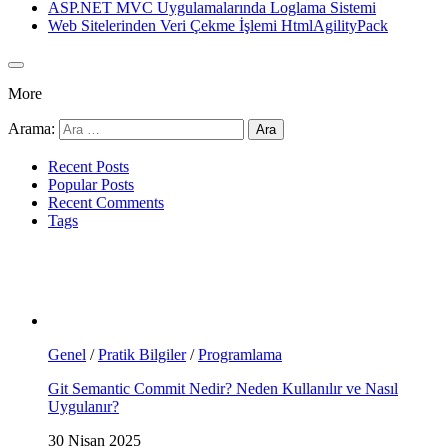
ASP.NET MVC Uygulamalarında Loglama Sistemi
Web Sitelerinden Veri Çekme İşlemi HtmlAgilityPack
More
Arama:
Recent Posts
Popular Posts
Recent Comments
Tags
Genel
/
Pratik Bilgiler
/
Programlama
Git Semantic Commit Nedir? Neden Kullanılır ve Nasıl
Uygulanır?
30 Nisan 2025