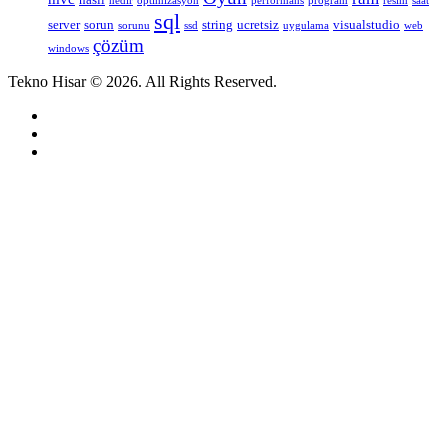
nedir
optimizasyon
performans
program
resim
saat
sql
server
sorun
string
ucretsiz
visualstudio
sorunu
ssd
uygulama
web
çözüm
windows
Tekno Hisar © 2026. All Rights Reserved.