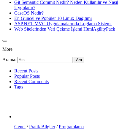
Git Semantic Commit Nedir? Neden Kullanılır ve Nasıl
Uygulanır?
CasaOS Nedir?
En Güncel ve Popüler 10 Linux Dağıtımı
ASP.NET MVC Uygulamalarında Loglama Sistemi
Web Sitelerinden Veri Çekme İşlemi HtmlAgilityPack
More
Arama:
Recent Posts
Popular Posts
Recent Comments
Tags
Genel
/
Pratik Bilgiler
/
Programlama