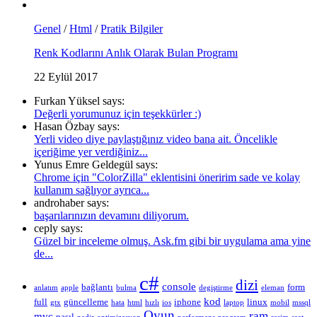
Genel
/
Html
/
Pratik Bilgiler
Renk Kodlarını Anlık Olarak Bulan Programı
22 Eylül 2017
Furkan Yüksel says:
Değerli yorumunuz için teşekkürler :)
Hasan Özbay says:
Yerli video diye paylaştığınız video bana ait. Öncelikle
içeriğime yer verdiğiniz...
Yunus Emre Geldegül says:
Chrome için "ColorZilla" eklentisini öneririm sade ve kolay
kullanım sağlıyor ayrıca...
androhaber says:
başarılarınızın devamını diliyorum.
ceply says:
Güzel bir inceleme olmuş. Ask.fm gibi bir uygulama ama yine
de...
c#
dizi
console
bağlantı
form
anlatım
apple
bulma
degiştirme
eleman
kod
full
güncelleme
iphone
linux
gtx
hata
html
hızlı
ios
laptop
mobil
mssql
Oyun
ram
mvc
nasıl