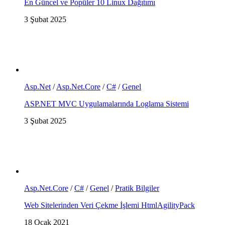
En Güncel ve Popüler 10 Linux Dağıtımı
3 Şubat 2025
Asp.Net
/
Asp.Net.Core
/
C#
/
Genel
ASP.NET MVC Uygulamalarında Loglama Sistemi
3 Şubat 2025
Asp.Net.Core
/
C#
/
Genel
/
Pratik Bilgiler
Web Sitelerinden Veri Çekme İşlemi HtmlAgilityPack
18 Ocak 2021