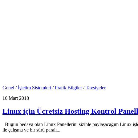
Genel
/
İşletim Sistemleri
/
Pratik Bilgiler
/
Tavsiyeler
16 Mart 2018
Linux için Ücretsiz Hosting Kontrol Panell
Bugün bedava olan Linux Panellerini sizinle paylaşacağım Linux işlet
ile çalışma ve bir sürü paralı...