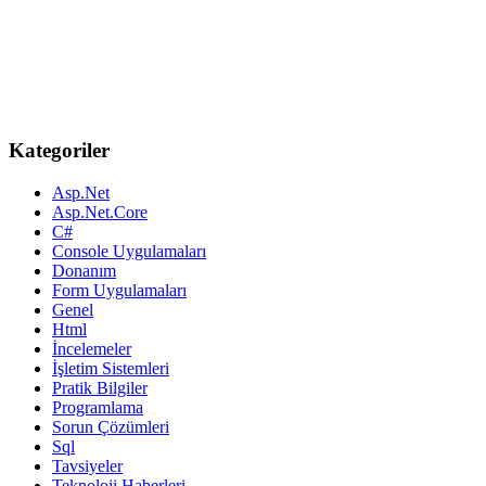
Kategoriler
Asp.Net
Asp.Net.Core
C#
Console Uygulamaları
Donanım
Form Uygulamaları
Genel
Html
İncelemeler
İşletim Sistemleri
Pratik Bilgiler
Programlama
Sorun Çözümleri
Sql
Tavsiyeler
Teknoloji Haberleri