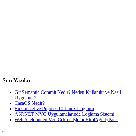
Son Yazılar
Git Semantic Commit Nedir? Neden Kullanılır ve Nasıl
Uygulanır?
CasaOS Nedir?
En Güncel ve Popüler 10 Linux Dağıtımı
ASP.NET MVC Uygulamalarında Loglama Sistemi
Web Sitelerinden Veri Çekme İşlemi HtmlAgilityPack