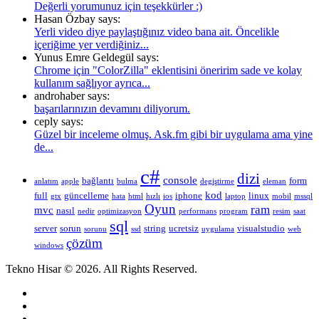
Değerli yorumunuz için teşekkürler :)
Hasan Özbay says:
Yerli video diye paylaştığınız video bana ait. Öncelikle
içeriğime yer verdiğiniz...
Yunus Emre Geldegül says:
Chrome için "ColorZilla" eklentisini öneririm sade ve kolay
kullanım sağlıyor ayrıca...
androhaber says:
başarılarınızın devamını diliyorum.
ceply says:
Güzel bir inceleme olmuş. Ask.fm gibi bir uygulama ama yine
de...
c#
dizi
console
bağlantı
form
anlatım
apple
bulma
degiştirme
eleman
kod
full
güncelleme
iphone
linux
gtx
hata
html
hızlı
ios
laptop
mobil
mssql
Oyun
ram
mvc
nasıl
nedir
optimizasyon
performans
program
resim
saat
sql
server
sorun
string
ucretsiz
visualstudio
sorunu
ssd
uygulama
web
çözüm
windows
Tekno Hisar © 2026. All Rights Reserved.