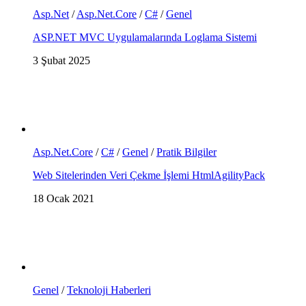
Asp.Net
/
Asp.Net.Core
/
C#
/
Genel
ASP.NET MVC Uygulamalarında Loglama Sistemi
3 Şubat 2025
Asp.Net.Core
/
C#
/
Genel
/
Pratik Bilgiler
Web Sitelerinden Veri Çekme İşlemi HtmlAgilityPack
18 Ocak 2021
Genel
/
Teknoloji Haberleri