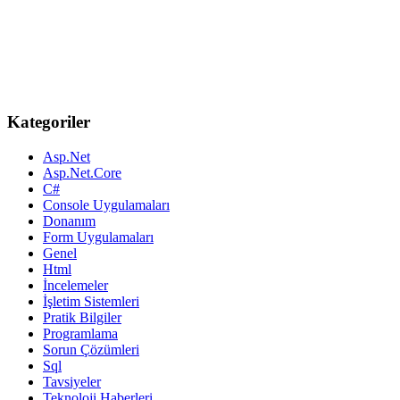
Kategoriler
Asp.Net
Asp.Net.Core
C#
Console Uygulamaları
Donanım
Form Uygulamaları
Genel
Html
İncelemeler
İşletim Sistemleri
Pratik Bilgiler
Programlama
Sorun Çözümleri
Sql
Tavsiyeler
Teknoloji Haberleri