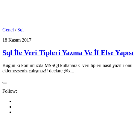
Genel
/
Sql
18 Kasım 2017
Sql İle Veri Tipleri Yazma Ve İf Else Yapısı
Bugün ki konumuzda MSSQl kullanarak veri tipleri nasıl yazılır onu gö
eklemezseniz çalışmaz!! declare @x...
Follow: