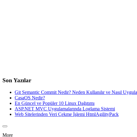
Son Yazılar
Git Semantic Commit Nedir? Neden Kullanılır ve Nasıl Uygula
CasaOS Nedir?
En Güncel ve Popüler 10 Linux Dağıtımı
ASP.NET MVC Uygulamalarında Loglama Sistemi
Web Sitelerinden Veri Çekme İşlemi HtmlAgilityPack
More