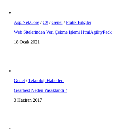
Asp.Net.Core
/
C#
/
Genel
/
Pratik Bilgiler
Web Sitelerinden Veri Çekme İşlemi HtmlAgilityPack
18 Ocak 2021
Genel
/
Teknoloji Haberleri
Gearbest Neden Yasaklandı ?
3 Haziran 2017