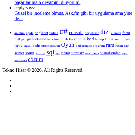
başarılarınızın devamını diliyorum.
ceply says:
Güzel bir inceleme olmuş. Ask.fm gibi bir uygulama ama yine
de...
c#
dizi
console
bağlantı
form
anlatım
apple
bulma
degiştirme
eleman
kod
full
güncelleme
iphone
linux
gtx
hata
html
hızlı
ios
laptop
mobil
mssql
Oyun
ram
mvc
nasıl
nedir
optimizasyon
performans
program
resim
saat
sql
server
sorun
string
ucretsiz
visualstudio
sorunu
ssd
uygulama
web
çözüm
windows
Tekno Hisar © 2026. All Rights Reserved.