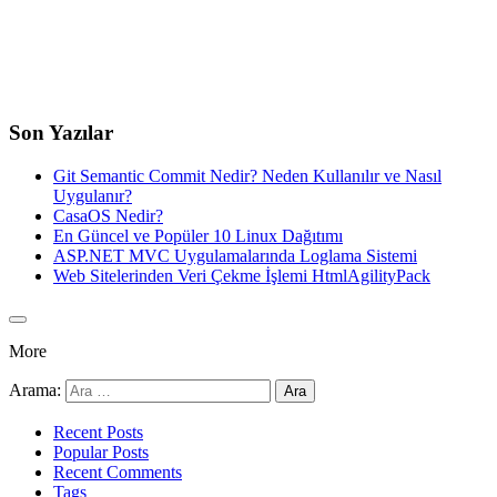
Son Yazılar
Git Semantic Commit Nedir? Neden Kullanılır ve Nasıl
Uygulanır?
CasaOS Nedir?
En Güncel ve Popüler 10 Linux Dağıtımı
ASP.NET MVC Uygulamalarında Loglama Sistemi
Web Sitelerinden Veri Çekme İşlemi HtmlAgilityPack
More
Arama:
Recent Posts
Popular Posts
Recent Comments
Tags