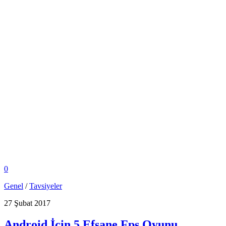
0
Genel
/
Tavsiyeler
27 Şubat 2017
Android İçin 5 Efsane Fps Oyunu