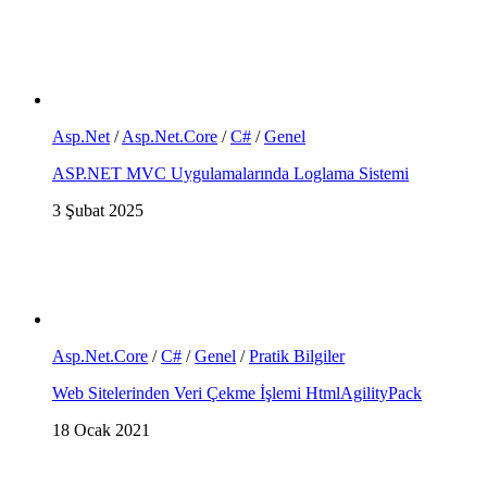
Asp.Net
/
Asp.Net.Core
/
C#
/
Genel
ASP.NET MVC Uygulamalarında Loglama Sistemi
3 Şubat 2025
Asp.Net.Core
/
C#
/
Genel
/
Pratik Bilgiler
Web Sitelerinden Veri Çekme İşlemi HtmlAgilityPack
18 Ocak 2021