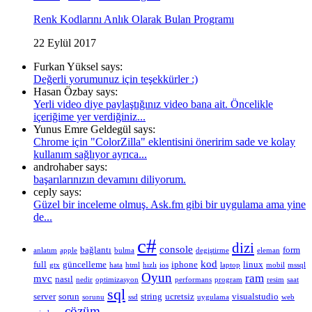
Renk Kodlarını Anlık Olarak Bulan Programı
22 Eylül 2017
Furkan Yüksel says:
Değerli yorumunuz için teşekkürler :)
Hasan Özbay says:
Yerli video diye paylaştığınız video bana ait. Öncelikle
içeriğime yer verdiğiniz...
Yunus Emre Geldegül says:
Chrome için "ColorZilla" eklentisini öneririm sade ve kolay
kullanım sağlıyor ayrıca...
androhaber says:
başarılarınızın devamını diliyorum.
ceply says:
Güzel bir inceleme olmuş. Ask.fm gibi bir uygulama ama yine
de...
c#
dizi
console
bağlantı
form
anlatım
apple
bulma
degiştirme
eleman
kod
full
güncelleme
iphone
linux
gtx
hata
html
hızlı
ios
laptop
mobil
mssql
Oyun
ram
mvc
nasıl
nedir
optimizasyon
performans
program
resim
saat
sql
server
sorun
string
ucretsiz
visualstudio
sorunu
ssd
uygulama
web
çözüm