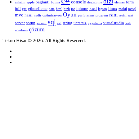
c#
dizi
console
bağlantı
form
anlatım
apple
bulma
degiştirme
eleman
kod
full
güncelleme
iphone
linux
gtx
hata
html
hızlı
ios
laptop
mobil
mssql
Oyun
ram
mvc
nasıl
nedir
optimizasyon
performans
program
resim
saat
sql
server
sorun
string
ucretsiz
visualstudio
sorunu
ssd
uygulama
web
çözüm
windows
Tekno Hisar © 2026. All Rights Reserved.