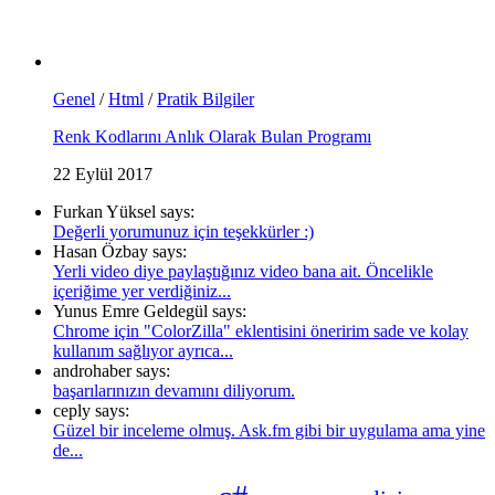
Genel
/
Html
/
Pratik Bilgiler
Renk Kodlarını Anlık Olarak Bulan Programı
22 Eylül 2017
Furkan Yüksel says:
Değerli yorumunuz için teşekkürler :)
Hasan Özbay says:
Yerli video diye paylaştığınız video bana ait. Öncelikle
içeriğime yer verdiğiniz...
Yunus Emre Geldegül says:
Chrome için "ColorZilla" eklentisini öneririm sade ve kolay
kullanım sağlıyor ayrıca...
androhaber says:
başarılarınızın devamını diliyorum.
ceply says:
Güzel bir inceleme olmuş. Ask.fm gibi bir uygulama ama yine
de...