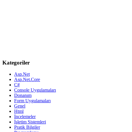
Kategoriler
Asp.Net
Asp.Net.Core
C#
Console Uygulamaları
Donanım
Form Uygulamaları
Genel
Html
İncelemeler
İşletim Sistemleri
Pratik Bilgiler