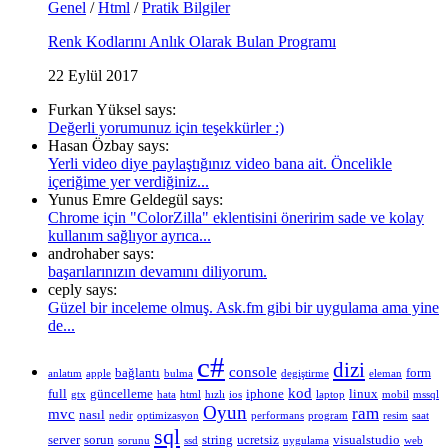
Genel
/
Html
/
Pratik Bilgiler
Renk Kodlarını Anlık Olarak Bulan Programı
22 Eylül 2017
Furkan Yüksel says:
Değerli yorumunuz için teşekkürler :)
Hasan Özbay says:
Yerli video diye paylaştığınız video bana ait. Öncelikle
içeriğime yer verdiğiniz...
Yunus Emre Geldegül says:
Chrome için "ColorZilla" eklentisini öneririm sade ve kolay
kullanım sağlıyor ayrıca...
androhaber says:
başarılarınızın devamını diliyorum.
ceply says:
Güzel bir inceleme olmuş. Ask.fm gibi bir uygulama ama yine
de...
c#
dizi
console
bağlantı
form
anlatım
apple
bulma
degiştirme
eleman
kod
full
güncelleme
iphone
linux
gtx
hata
html
hızlı
ios
laptop
mobil
mssql
Oyun
ram
mvc
nasıl
nedir
optimizasyon
performans
program
resim
saat
sql
server
sorun
string
ucretsiz
visualstudio
sorunu
ssd
uygulama
web