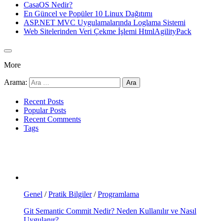
CasaOS Nedir?
En Güncel ve Popüler 10 Linux Dağıtımı
ASP.NET MVC Uygulamalarında Loglama Sistemi
Web Sitelerinden Veri Çekme İşlemi HtmlAgilityPack
More
Arama:
Recent Posts
Popular Posts
Recent Comments
Tags
Genel
/
Pratik Bilgiler
/
Programlama
Git Semantic Commit Nedir? Neden Kullanılır ve Nasıl
Uygulanır?