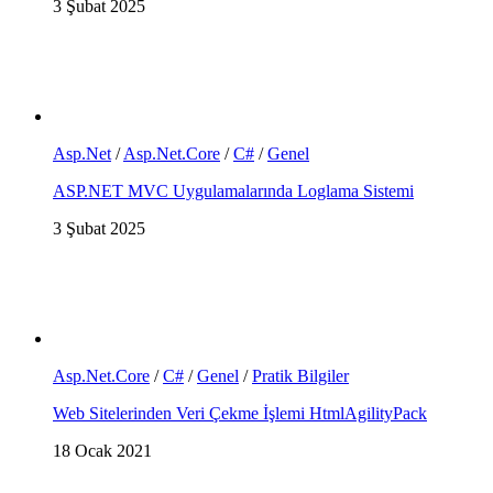
3 Şubat 2025
Asp.Net
/
Asp.Net.Core
/
C#
/
Genel
ASP.NET MVC Uygulamalarında Loglama Sistemi
3 Şubat 2025
Asp.Net.Core
/
C#
/
Genel
/
Pratik Bilgiler
Web Sitelerinden Veri Çekme İşlemi HtmlAgilityPack
18 Ocak 2021