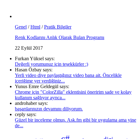
Genel
/
Html
/
Pratik Bilgiler
Renk Kodlarını Anlık Olarak Bulan Programı
22 Eylül 2017
Furkan Yüksel says:
Değerli yorumunuz için teşekkürler :)
Hasan Özbay says:
Yerli video diye paylaştığınız video bana ait. Öncelikle
içeriğime yer verdiğiniz...
Yunus Emre Geldegül says:
Chrome için "ColorZilla" eklentisini öneririm sade ve kolay
kullanım sağlıyor ayrıca...
androhaber says:
başarılarınızın devamını diliyorum.
ceply says:
Güzel bir inceleme olmuş. Ask.fm gibi bir uygulama ama yine
de...
c#