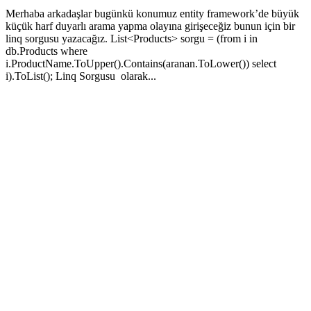
Merhaba arkadaşlar bugünkü konumuz entity framework’de büyük
küçük harf duyarlı arama yapma olayına girişeceğiz bunun için bir
linq sorgusu yazacağız. List<Products> sorgu = (from i in
db.Products where
i.ProductName.ToUpper().Contains(aranan.ToLower()) select
i).ToList(); Linq Sorgusu olarak...