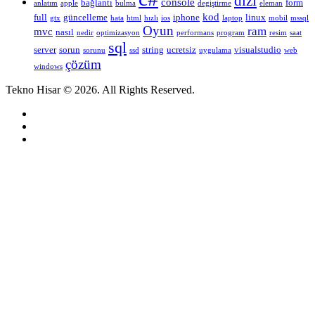
dizi
console
bağlantı
form
anlatım
apple
bulma
degiştirme
eleman
kod
full
güncelleme
iphone
linux
gtx
hata
html
hızlı
ios
laptop
mobil
mssql
Oyun
ram
mvc
nasıl
nedir
optimizasyon
performans
program
resim
saat
sql
server
sorun
string
ucretsiz
visualstudio
sorunu
ssd
uygulama
web
çözüm
windows
Tekno Hisar © 2026. All Rights Reserved.