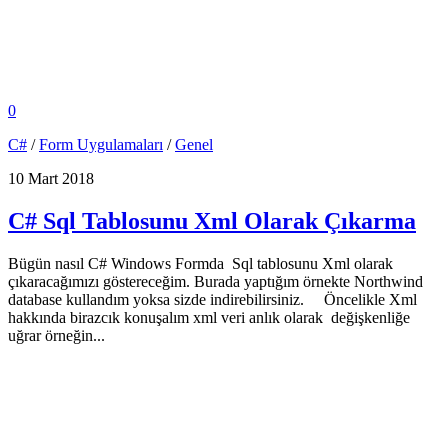
0
C#
/
Form Uygulamaları
/
Genel
10 Mart 2018
C# Sql Tablosunu Xml Olarak Çıkarma
Bügün nasıl C# Windows Formda Sql tablosunu Xml olarak
çıkaracağımızı göstereceğim. Burada yaptığım örnekte Northwind
database kullandım yoksa sizde indirebilirsiniz. Öncelikle Xml
hakkında birazcık konuşalım xml veri anlık olarak değişkenliğe
uğrar örneğin...