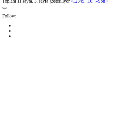
Toplam 11 sayfa, 3. sayfa gösteriliyor.
«
1
2
3
4
5
...
10
...
»
Son »
Follow: