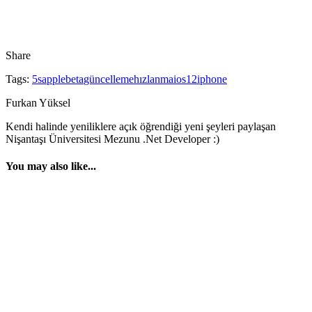
Share
Tags:
5s
apple
beta
güncelleme
hızlanma
ios12
iphone
Furkan Yüksel
Kendi halinde yeniliklere açık öğrendiği yeni şeyleri paylaşan
Nişantaşı Üniversitesi Mezunu .Net Developer :)
You may also like...