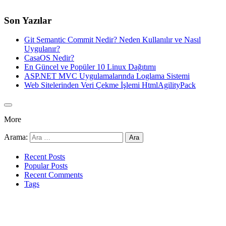
Son Yazılar
Git Semantic Commit Nedir? Neden Kullanılır ve Nasıl
Uygulanır?
CasaOS Nedir?
En Güncel ve Popüler 10 Linux Dağıtımı
ASP.NET MVC Uygulamalarında Loglama Sistemi
Web Sitelerinden Veri Çekme İşlemi HtmlAgilityPack
More
Arama:
Recent Posts
Popular Posts
Recent Comments
Tags