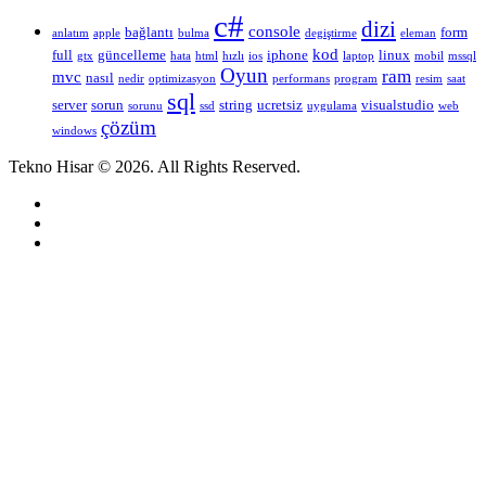
c#
dizi
console
bağlantı
form
anlatım
apple
bulma
degiştirme
eleman
kod
full
güncelleme
iphone
linux
gtx
hata
html
hızlı
ios
laptop
mobil
mssql
Oyun
ram
mvc
nasıl
nedir
optimizasyon
performans
program
resim
saat
sql
server
sorun
string
ucretsiz
visualstudio
sorunu
ssd
uygulama
web
çözüm
windows
Tekno Hisar © 2026. All Rights Reserved.