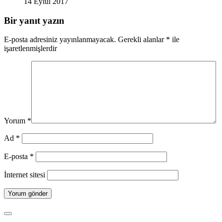
14 Eylül 2017
Bir yanıt yazın
E-posta adresiniz yayınlanmayacak.
Gerekli alanlar
*
ile
işaretlenmişlerdir
Yorum
*
Ad
*
E-posta
*
İnternet sitesi