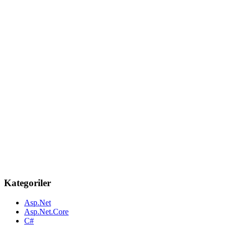
Kategoriler
Asp.Net
Asp.Net.Core
C#