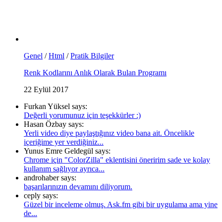
Genel
/
Html
/
Pratik Bilgiler
Renk Kodlarını Anlık Olarak Bulan Programı
22 Eylül 2017
Furkan Yüksel says:
Değerli yorumunuz için teşekkürler :)
Hasan Özbay says:
Yerli video diye paylaştığınız video bana ait. Öncelikle
içeriğime yer verdiğiniz...
Yunus Emre Geldegül says:
Chrome için "ColorZilla" eklentisini öneririm sade ve kolay
kullanım sağlıyor ayrıca...
androhaber says:
başarılarınızın devamını diliyorum.
ceply says:
Güzel bir inceleme olmuş. Ask.fm gibi bir uygulama ama yine
de...