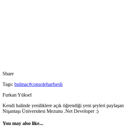
Share
Tags:
bulma
c#
console
harf
sesli
Furkan Yüksel
Kendi halinde yeniliklere açık öğrendiği yeni şeyleri paylaşan
Nişantaşı Üniversitesi Mezunu .Net Developer :)
You may also like...