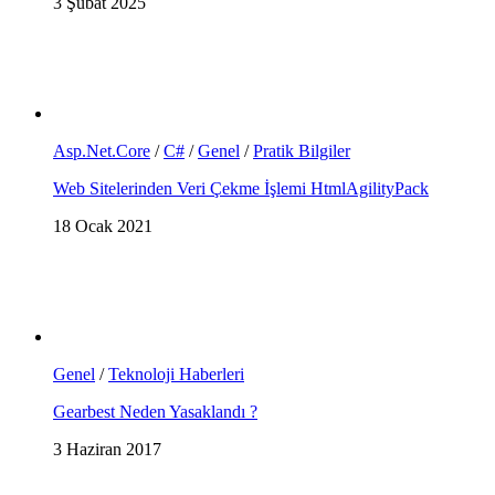
3 Şubat 2025
Asp.Net.Core
/
C#
/
Genel
/
Pratik Bilgiler
Web Sitelerinden Veri Çekme İşlemi HtmlAgilityPack
18 Ocak 2021
Genel
/
Teknoloji Haberleri
Gearbest Neden Yasaklandı ?
3 Haziran 2017