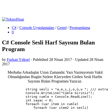
C#
/
Console Uygulamaları
/
Genel
/
Programlama
0
C# Console Sesli Harf Sayısını Bulan
Program
by
Furkan Yüksel
· Published
28 Nisan 2017
· Updated
28 Nisan
2017
Merhaba Arkadaşlar Uzun Zamandır. Yazı Yazmıyorum Vakit
Olmadığından Bugün Sizlere Klavyeden Girilen Sesli Harfin
Sayısını Bulan Programını Yazıcaz.
            string sesli = "a,e,ı,i,o,ü,u "; /// extra 
            Console.WriteLine("Cümle Giriniz");

            string cumle = Console.ReadLine();

            int sayac = 0;

            foreach (var item in cumle)

                foreach (var item2 in sesli)
