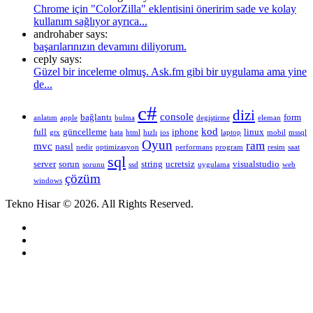
Chrome için "ColorZilla" eklentisini öneririm sade ve kolay
kullanım sağlıyor ayrıca...
androhaber says:
başarılarınızın devamını diliyorum.
ceply says:
Güzel bir inceleme olmuş. Ask.fm gibi bir uygulama ama yine
de...
c#
dizi
console
bağlantı
form
anlatım
apple
bulma
degiştirme
eleman
kod
full
güncelleme
iphone
linux
gtx
hata
html
hızlı
ios
laptop
mobil
mssql
Oyun
ram
mvc
nasıl
nedir
optimizasyon
performans
program
resim
saat
sql
server
sorun
string
ucretsiz
visualstudio
sorunu
ssd
uygulama
web
çözüm
windows
Tekno Hisar © 2026. All Rights Reserved.