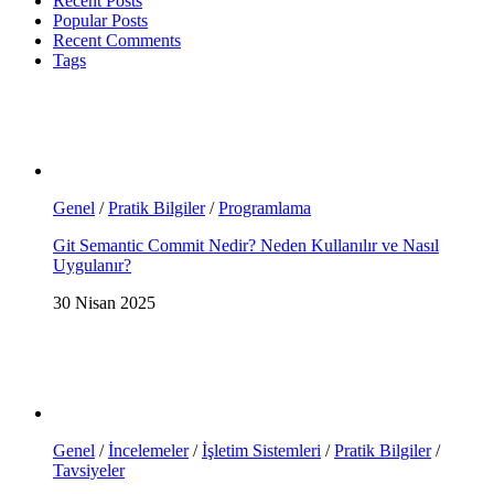
Recent Posts
Popular Posts
Recent Comments
Tags
Genel
/
Pratik Bilgiler
/
Programlama
Git Semantic Commit Nedir? Neden Kullanılır ve Nasıl
Uygulanır?
30 Nisan 2025
Genel
/
İncelemeler
/
İşletim Sistemleri
/
Pratik Bilgiler
/
Tavsiyeler