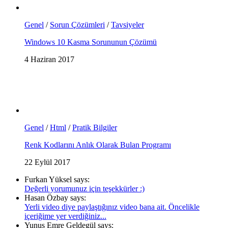
Genel
/
Sorun Çözümleri
/
Tavsiyeler
Windows 10 Kasma Sorununun Çözümü
4 Haziran 2017
Genel
/
Html
/
Pratik Bilgiler
Renk Kodlarını Anlık Olarak Bulan Programı
22 Eylül 2017
Furkan Yüksel says:
Değerli yorumunuz için teşekkürler :)
Hasan Özbay says:
Yerli video diye paylaştığınız video bana ait. Öncelikle
içeriğime yer verdiğiniz...
Yunus Emre Geldegül says: