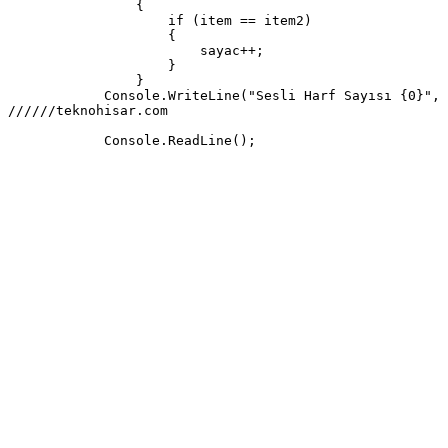
                {

                    if (item == item2)

                    {

                        sayac++;

                    }

                }

            Console.WriteLine("Sesli Harf Sayısı {0}", 
//////teknohisar.com

            Console.ReadLine();