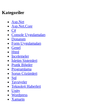
Kategoriler
Asp.Net
Asp.Net.Core
C#
Console Uygulamaları
Donanım
Form Uygulamaları
Genel
Html
İncelemeler
İşletim Sistemleri
Pratik Bilgiler
Programlama
Sorun Çözümleri
Sql
Tavsiyeler
Teknoloji Haberleri
Unity
Wordpress
Xamarin