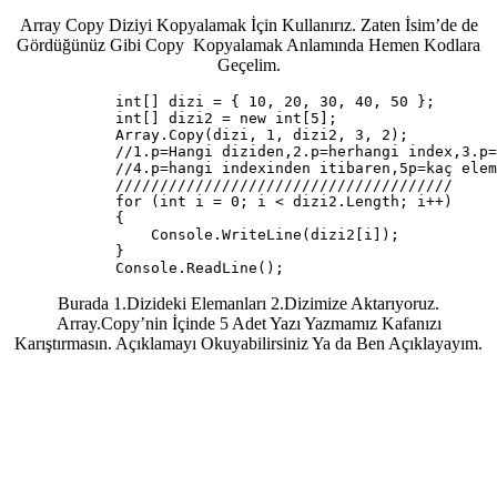
Array Copy Diziyi Kopyalamak İçin Kullanırız. Zaten İsim’de de
Gördüğünüz Gibi Copy Kopyalamak Anlamında Hemen Kodlara
Geçelim.
            int[] dizi = { 10, 20, 30, 40, 50 };

            int[] dizi2 = new int[5];

            Array.Copy(dizi, 1, dizi2, 3, 2);

            //1.p=Hangi diziden,2.p=herhangi index,3.p=
            //4.p=hangi indexinden itibaren,5p=kaç elem
            //////////////////////////////////////

            for (int i = 0; i < dizi2.Length; i++)

            {

                Console.WriteLine(dizi2[i]);

            }

            Console.ReadLine();
Burada 1.Dizideki Elemanları 2.Dizimize Aktarıyoruz.
Array.Copy’nin İçinde 5 Adet Yazı Yazmamız Kafanızı
Karıştırmasın. Açıklamayı Okuyabilirsiniz Ya da Ben Açıklayayım.