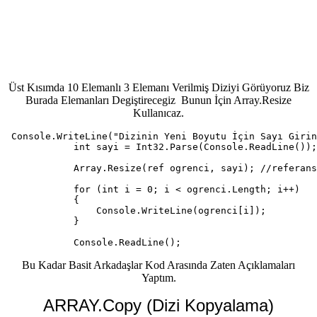
Üst Kısımda 10 Elemanlı 3 Elemanı Verilmiş Diziyi Görüyoruz Biz
Burada Elemanları Degiştirecegiz Bunun İçin Array.Resize
Kullanıcaz.
 Console.WriteLine("Dizinin Yeni Boyutu İçin Sayı Girin
            int sayi = Int32.Parse(Console.ReadLine());

            Array.Resize(ref ogrenci, sayi); //referans
            for (int i = 0; i < ogrenci.Length; i++)

            {

                Console.WriteLine(ogrenci[i]);

            }

            Console.ReadLine();
Bu Kadar Basit Arkadaşlar Kod Arasında Zaten Açıklamaları
Yaptım.
ARRAY.Copy (Dizi Kopyalama)