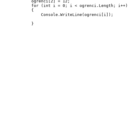
            ogrenci[2] = 12;

            for (int i = 0; i < ogrenci.Length; i++)

            {

                Console.WriteLine(ogrenci[i]);

            }