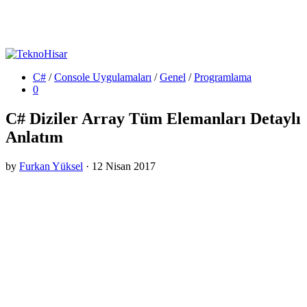
C#
/
Console Uygulamaları
/
Genel
/
Programlama
0
C# Diziler Array Tüm Elemanları Detaylı
Anlatım
by
Furkan Yüksel
·
12 Nisan 2017