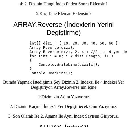
4: 2. Dizinin Hangi İndexi’nden Sonra Eklensin?
5:Kaç Tane Eleman Eklensin ?
ARRAY.Reverse (İndexlerin Yerini
Degiştirme)
            int[] dizi = { 10, 20, 30, 40, 50, 60 };

            Array.Reverse(dizi);

            Array.Reverse(dizi, 2, 4); //2 ile 4 yer de
            for (int i = 0; i < dizi.Length; i++)

            {

                Console.WriteLine(dizi[i]);

            }

            Console.ReadLine();
Burada Yapmak İstediğimiz Şey Dizinin 2. İndexsi İle 4.İndeksi Yer
Degiştiriyor. Array.Reverse’nin İçine
1:Dizimizin Adını Yazıyoruz
2: Dizinin Kaçıncı İndex’i Yer Degiştiriecek Onu Yazıyoruz.
3: Son Olarak İse 2. Aşama İle Aynı İndex Sayısını Giriyoruz.