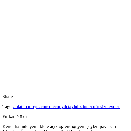
Share
Tags:
anlatım
array
c#
console
copy
detaylı
dizi
indexof
resize
reverse
Furkan Yüksel
Kendi halinde yeniliklere açık öğrendiği yeni şeyleri paylaşan