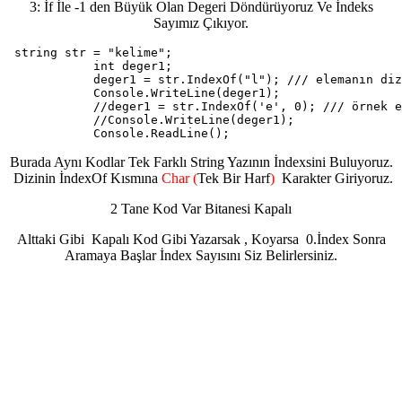
3: İf İle -1 den Büyük Olan Degeri Döndürüyoruz Ve İndeks
Sayımız Çıkıyor.
 string str = "kelime";

            int deger1;

            deger1 = str.IndexOf("l"); /// elemanın diz
            Console.WriteLine(deger1);

            //deger1 = str.IndexOf('e', 0); /// örnek e
            //Console.WriteLine(deger1);

            Console.ReadLine();
Burada Aynı Kodlar Tek Farklı String Yazının İndexsini Buluyoruz.
Dizinin İndexOf Kısmına
Char (
Tek Bir Harf
)
Karakter Giriyoruz.
2 Tane Kod Var Bitanesi Kapalı
Alttaki Gibi Kapalı Kod Gibi Yazarsak , Koyarsa 0.İndex Sonra
Aramaya Başlar İndex Sayısını Siz Belirlersiniz.