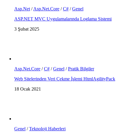
Asp.Net
/
Asp.Net.Core
/
C#
/
Genel
ASP.NET MVC Uygulamalarında Loglama Sistemi
3 Şubat 2025
Asp.Net.Core
/
C#
/
Genel
/
Pratik Bilgiler
Web Sitelerinden Veri Çekme İşlemi HtmlAgilityPack
18 Ocak 2021
Genel
/
Teknoloji Haberleri