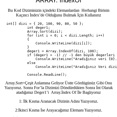
ARRAY. İndexOf
Bu Kod Diziminizin içindeki Elemanlardan Herhangi Birinin
Kaçıncı İndex’de Olduğunu Bulmak İçin Kullanırız
  int[] dizi = { 20, 100, 90, 80, 50 };

            int deger1;

            Array.Sort(dizi);

            for (int i = 0; i < dizi.Length; i++)

            {

                Console.WriteLine(dizi[i]);

            }

            deger1 = Array.IndexOf(dizi, 100);

            if (deger1 > -1) // -1 den büyük degerleri 
                Console.WriteLine("Aradığınız veri {0}.
            else

                Console.WriteLine("Aradığınız Veri dizi
            Console.ReadLine();
Array.Sort=Çeşit Anlamına Geliyor Üstte Gördügünüz Gibi Onu
Yazıyoruz. Sonra For’la Dizimizi Döndürdükten Sonra İnt Olarak
atadığımız Deger1’i Array.İndex Of İle Baglıyoruz
1: İlk Kısma Aranacak Dizinin Adını Yazıyoruz.
2:İkinci Kısma İse Arayacağımız Elemanı Yazıyoruz.