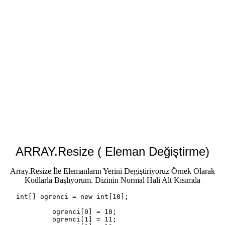
ARRAY.Resize ( Eleman Değiştirme)
Array.Resize İle Elemanların Yerini Degiştiriyoruz Örnek Olarak
Kodlarla Başlıyorum. Dizinin Normal Hali Alt Kısımda
   int[] ogrenci = new int[10];

            ogrenci[0] = 10;

            ogrenci[1] = 11;
