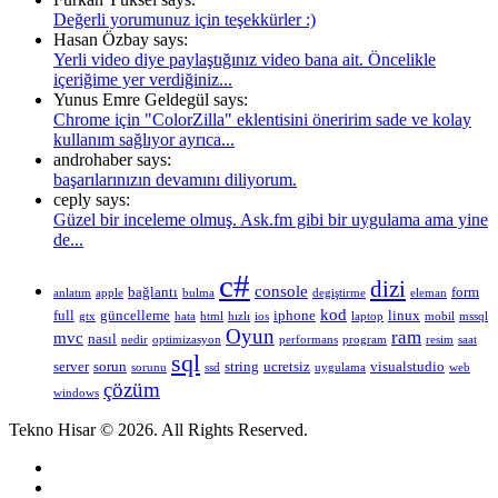
Değerli yorumunuz için teşekkürler :)
Hasan Özbay says:
Yerli video diye paylaştığınız video bana ait. Öncelikle
içeriğime yer verdiğiniz...
Yunus Emre Geldegül says:
Chrome için "ColorZilla" eklentisini öneririm sade ve kolay
kullanım sağlıyor ayrıca...
androhaber says:
başarılarınızın devamını diliyorum.
ceply says:
Güzel bir inceleme olmuş. Ask.fm gibi bir uygulama ama yine
de...
c#
dizi
console
bağlantı
form
anlatım
apple
bulma
degiştirme
eleman
kod
full
güncelleme
iphone
linux
gtx
hata
html
hızlı
ios
laptop
mobil
mssql
Oyun
ram
mvc
nasıl
nedir
optimizasyon
performans
program
resim
saat
sql
server
sorun
string
ucretsiz
visualstudio
sorunu
ssd
uygulama
web
çözüm
windows
Tekno Hisar © 2026. All Rights Reserved.