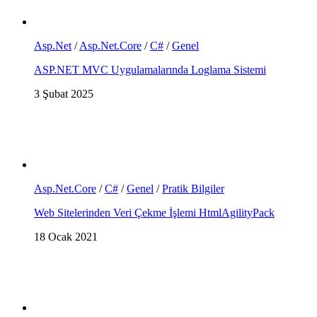
Asp.Net
/
Asp.Net.Core
/
C#
/
Genel
ASP.NET MVC Uygulamalarında Loglama Sistemi
3 Şubat 2025
Asp.Net.Core
/
C#
/
Genel
/
Pratik Bilgiler
Web Sitelerinden Veri Çekme İşlemi HtmlAgilityPack
18 Ocak 2021