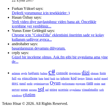
22 Eylül 2017
Furkan Yüksel says:
Değerli yorumunuz için teşekkürler :)
Hasan Özbay says:
Yerli video diye paylaştığınız video bana ait. Öncelikle
içeriğime yer verdiğiniz...
Yunus Emre Geldegül says:
Chrome için "ColorZilla" eklentisini öneririm sade ve kolay
kullanım sağlıyor ayrıca...
androhaber says:
başarılarınızın devamını diliyorum.
ceply says:
Güzel bir inceleme olmuş. Ask.fm gibi bir uygulama ama yine
de...
c#
dizi
console
bağlantı
form
anlatım
apple
bulma
degiştirme
eleman
kod
full
güncelleme
iphone
linux
gtx
hata
html
hızlı
ios
laptop
mobil
mssql
Oyun
ram
mvc
nasıl
nedir
optimizasyon
performans
program
resim
saat
sql
server
sorun
string
ucretsiz
visualstudio
sorunu
ssd
uygulama
web
çözüm
windows
Tekno Hisar © 2026. All Rights Reserved.