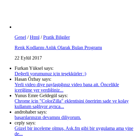
Genel
/
Html
/
Pratik Bilgiler
Renk Kodlarını Anlık Olarak Bulan Programı
22 Eylül 2017
Furkan Yüksel says:
Değerli yorumunuz için teşekkürler :)
Hasan Özbay says:
Yerli video diye paylaştığınız video bana ait. Öncelikle
içeriğime yer verdiğiniz...
Yunus Emre Geldegül says:
Chrome için "ColorZilla" eklentisini öneririm sade ve kolay
kullanım sağlıyor ayrıca...
androhaber says:
başarılarınızın devamını diliyorum.
ceply says:
Güzel bir inceleme olmuş. Ask.fm gibi bir uygulama ama yine
de...