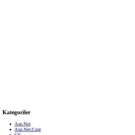
Kategoriler
Asp.Net
Asp.Net.Core
C#