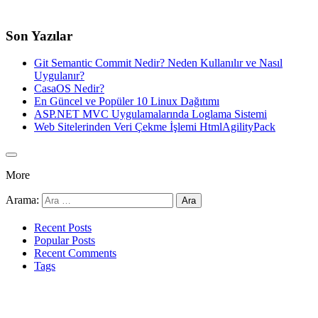
Son Yazılar
Git Semantic Commit Nedir? Neden Kullanılır ve Nasıl
Uygulanır?
CasaOS Nedir?
En Güncel ve Popüler 10 Linux Dağıtımı
ASP.NET MVC Uygulamalarında Loglama Sistemi
Web Sitelerinden Veri Çekme İşlemi HtmlAgilityPack
More
Arama:
Recent Posts
Popular Posts
Recent Comments
Tags