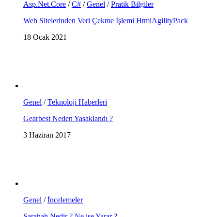
Asp.Net.Core
/
C#
/
Genel
/
Pratik Bilgiler
Web Sitelerinden Veri Çekme İşlemi HtmlAgilityPack
18 Ocak 2021
Genel
/
Teknoloji Haberleri
Gearbest Neden Yasaklandı ?
3 Haziran 2017
Genel
/
İncelemeler
Sarahah Nedir ? Ne işe Yarar ?