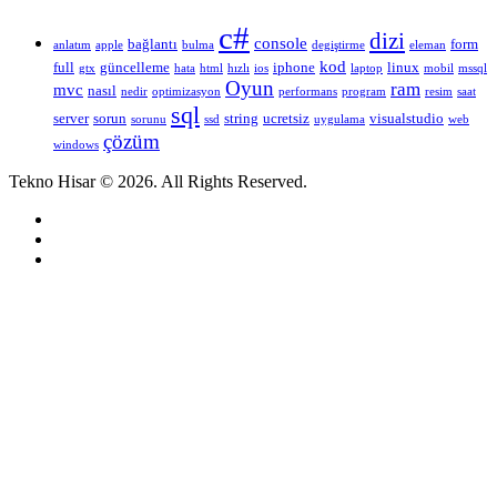
c#
dizi
console
bağlantı
form
anlatım
apple
bulma
degiştirme
eleman
kod
full
güncelleme
iphone
linux
gtx
hata
html
hızlı
ios
laptop
mobil
mssql
Oyun
ram
mvc
nasıl
nedir
optimizasyon
performans
program
resim
saat
sql
server
sorun
string
ucretsiz
visualstudio
sorunu
ssd
uygulama
web
çözüm
windows
Tekno Hisar © 2026. All Rights Reserved.