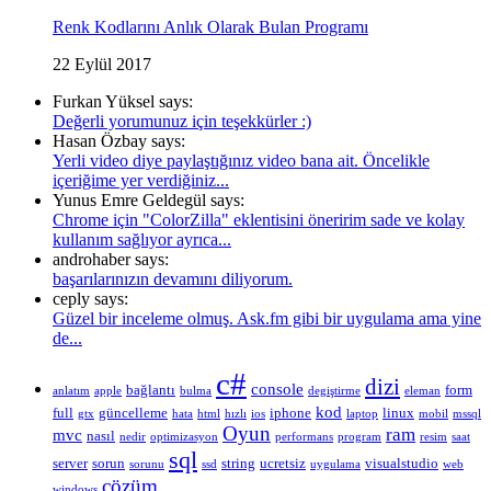
Renk Kodlarını Anlık Olarak Bulan Programı
22 Eylül 2017
Furkan Yüksel says:
Değerli yorumunuz için teşekkürler :)
Hasan Özbay says:
Yerli video diye paylaştığınız video bana ait. Öncelikle
içeriğime yer verdiğiniz...
Yunus Emre Geldegül says:
Chrome için "ColorZilla" eklentisini öneririm sade ve kolay
kullanım sağlıyor ayrıca...
androhaber says:
başarılarınızın devamını diliyorum.
ceply says:
Güzel bir inceleme olmuş. Ask.fm gibi bir uygulama ama yine
de...
c#
dizi
console
bağlantı
form
anlatım
apple
bulma
degiştirme
eleman
kod
full
güncelleme
iphone
linux
gtx
hata
html
hızlı
ios
laptop
mobil
mssql
Oyun
ram
mvc
nasıl
nedir
optimizasyon
performans
program
resim
saat
sql
server
sorun
string
ucretsiz
visualstudio
sorunu
ssd
uygulama
web
çözüm
windows