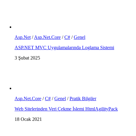
Asp.Net
/
Asp.Net.Core
/
C#
/
Genel
ASP.NET MVC Uygulamalarında Loglama Sistemi
3 Şubat 2025
Asp.Net.Core
/
C#
/
Genel
/
Pratik Bilgiler
Web Sitelerinden Veri Çekme İşlemi HtmlAgilityPack
18 Ocak 2021