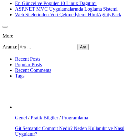
En Güncel ve Popüler 10 Linux Dağıtımı
ASP.NET MVC Uygulamalarında Loglama Sistemi
Web Sitelerinden Veri Çekme İşlemi HtmlAgilityPack
More
Arama:
Recent Posts
Popular Posts
Recent Comments
Tags
Genel
/
Pratik Bilgiler
/
Programlama
Git Semantic Commit Nedir? Neden Kullanılır ve Nasıl
Uygulanır?