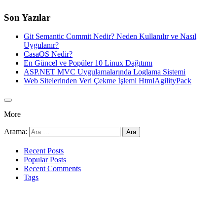
Son Yazılar
Git Semantic Commit Nedir? Neden Kullanılır ve Nasıl
Uygulanır?
CasaOS Nedir?
En Güncel ve Popüler 10 Linux Dağıtımı
ASP.NET MVC Uygulamalarında Loglama Sistemi
Web Sitelerinden Veri Çekme İşlemi HtmlAgilityPack
More
Arama:
Recent Posts
Popular Posts
Recent Comments
Tags