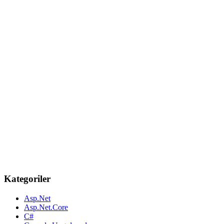
Kategoriler
Asp.Net
Asp.Net.Core
C#