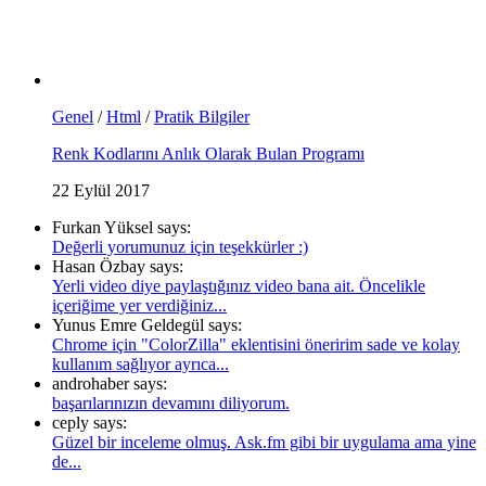
Genel
/
Html
/
Pratik Bilgiler
Renk Kodlarını Anlık Olarak Bulan Programı
22 Eylül 2017
Furkan Yüksel says:
Değerli yorumunuz için teşekkürler :)
Hasan Özbay says:
Yerli video diye paylaştığınız video bana ait. Öncelikle
içeriğime yer verdiğiniz...
Yunus Emre Geldegül says:
Chrome için "ColorZilla" eklentisini öneririm sade ve kolay
kullanım sağlıyor ayrıca...
androhaber says:
başarılarınızın devamını diliyorum.
ceply says:
Güzel bir inceleme olmuş. Ask.fm gibi bir uygulama ama yine
de...