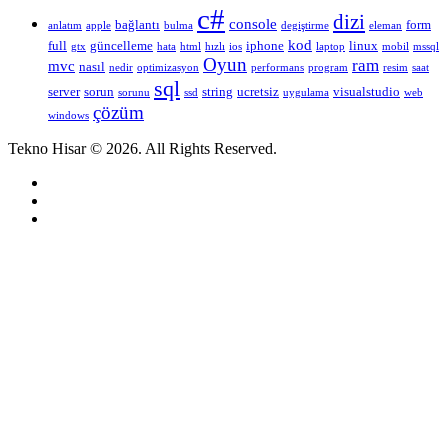
c#
dizi
console
bağlantı
form
anlatım
apple
bulma
degiştirme
eleman
kod
full
güncelleme
iphone
linux
gtx
hata
html
hızlı
ios
laptop
mobil
mssql
Oyun
ram
mvc
nasıl
nedir
optimizasyon
performans
program
resim
saat
sql
server
sorun
string
ucretsiz
visualstudio
sorunu
ssd
uygulama
web
çözüm
windows
Tekno Hisar © 2026. All Rights Reserved.