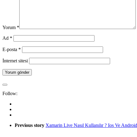
Yorum
*
Ad
*
E-posta
*
İnternet sitesi
Follow:
Previous story
Xamarin Live Nasıl Kullanılır ? Ios Ve Androi